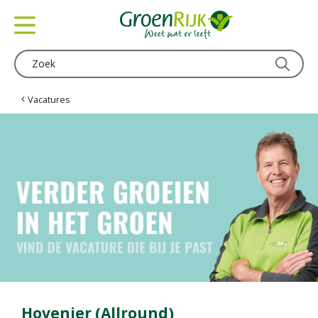
G
a
n
a
a
r
c
Vacatures
o
n
t
e
n
t
Hovenier (Allround)