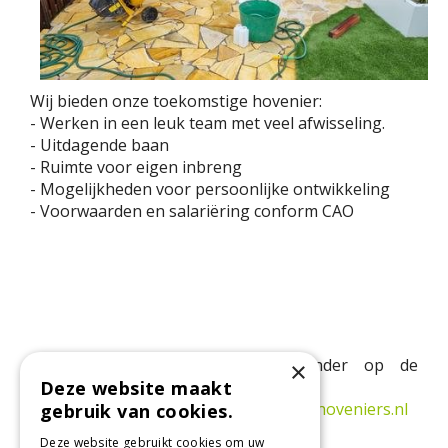
Wij bieden onze toekomstige hovenier:
- Werken in een leuk team met veel afwisseling.
- Uitdagende baan
- Ruimte voor eigen inbreng
- Mogelijkheden voor persoonlijke ontwikkeling
- Voorwaarden en salariëring conform CAO
Interesse gewekt? Reageer hieronder op de
×
vacature.
Deze website maakt
Of stuur een email naar:
info@haantjehoveniers.nl
gebruik van cookies.
Deze website gebruikt cookies om uw