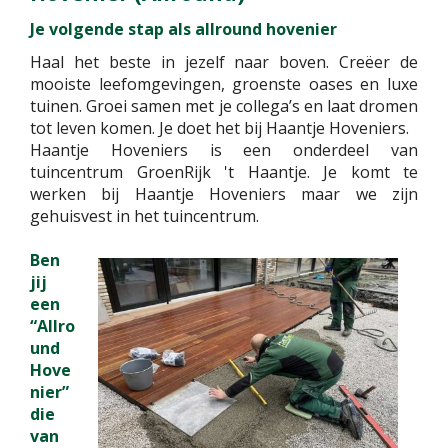
Je volgende stap als allround hovenier
Haal het beste in jezelf naar boven. Creëer de
mooiste leefomgevingen, groenste oases en luxe
tuinen. Groei samen met je collega’s en laat dromen
tot leven komen. Je doet het bij Haantje Hoveniers.
Haantje Hoveniers is een onderdeel van
tuincentrum GroenRijk 't Haantje. Je komt te
werken bij Haantje Hoveniers maar we zijn
gehuisvest in het tuincentrum.
Ben
jij
een
“Allro
und
Hove
nier”
die
van