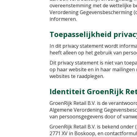
overeenstemming met de wettelijke b
Verordening Gegevensbescherming (ook 
informeren.
Toepasselijkheid priva
In dit privacy statement wordt inform
heeft alleen op het gebruik van pers
Dit privacy statement is niet van toe
op haar website en in haar mailingen n
websites te raadplegen.
Identiteit GroenRijk Ret
GroenRijk Retail B.V. is de verantwoo
Algemene Verordening Gegevensbescher
van persoonsgegevens door of vanwege
GroenRijk Retail B.V. is bekend onder
2771 XV in Boskoop, en contactformul