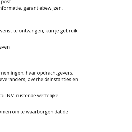
 post.
nformatie, garantiebewijzen,
 wenst te ontvangen, kun je gebruik
even.
dernemingen, haar opdrachtgevers,
veranciers, overheidsinstanties en
il B.V. rustende wettelijke
enomen om te waarborgen dat de