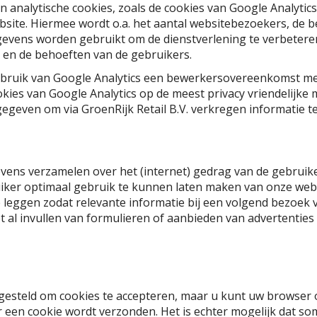
an analytische cookies, zoals de cookies van Google Analyti
bsite. Hiermee wordt o.a. het aantal websitebezoekers, de 
egevens worden gebruikt om de dienstverlening te verbetere
 en de behoeften van de gebruikers.
 gebruik van Google Analytics een bewerkersovereenkomst m
ies van Google Analytics op de meest privacy vriendelijke ma
egeven om via GroenRijk Retail B.V. verkregen informatie 
evens verzamelen over het (internet) gedrag van de gebruike
iker optimaal gebruik te kunnen laten maken van onze webs
e leggen zodat relevante informatie bij een volgend bezoek
 al invullen van formulieren of aanbieden van advertenties d
gesteld om cookies te accepteren, maar u kunt uw browser o
een cookie wordt verzonden. Het is echter mogelijk dat som