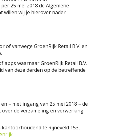
 per 25 mei 2018 de Algemene
willen wij je hierover nader
r of vanwege GroenRijk Retail B.V. en
.
of apps waarnaar GroenRijk Retail B.V.
leid van deze derden op de betreffende
 en – met ingang van 25 mei 2018 – de
t over de verzameling en verwerking
en kantoorhoudend te Rijneveld 153,
enrijk
.