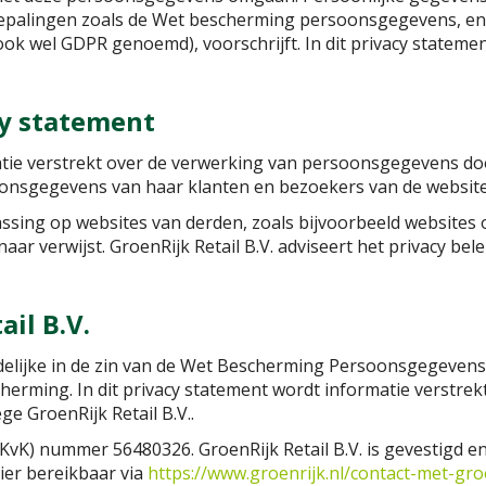
epalingen zoals de Wet bescherming persoonsgegevens, en
wel GDPR genoemd), voorschrijft. In dit privacy statement 
cy statement
atie verstrekt over de verwerking van persoonsgegevens doo
oonsgegevens van haar klanten en bezoekers van de website
passing op websites van derden, zoals bijvoorbeeld websites 
aar verwijst. GroenRijk Retail B.V. adviseert het privacy be
ail B.V.
rdelijke in de zin van de Wet Bescherming Persoonsgegevens
ming. In dit privacy statement wordt informatie verstrek
 GroenRijk Retail B.V..
 (KvK) nummer 56480326. GroenRijk Retail B.V. is gevestigd 
ier bereikbaar via
https://www.groenrijk.nl/contact-met-gro