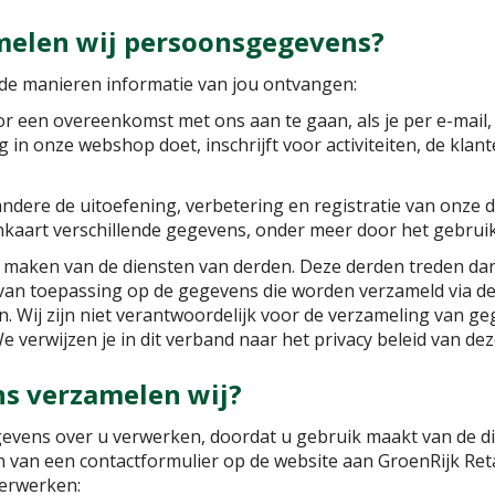
melen wij persoonsgegevens?
nde manieren informatie van jou ontvangen:
or een overeenkomst met ons aan te gaan, als je per e-mail, t
 in onze webshop doet, inschrijft voor activiteiten, de klant
andere de uitoefening, verbetering en registratie van onze d
kaart verschillende gegevens, onder meer door het gebruik
 maken van de diensten van derden. Deze derden treden dan 
 van toepassing op de gegevens die worden verzameld via de
n. Wij zijn niet verantwoordelijk voor de verzameling van ge
 We verwijzen je in dit verband naar het privacy beleid van de
s verzamelen wij?
evens over u verwerken, doordat u gebruik maakt van de die
n van een contactformulier op de website aan GroenRijk Retail
erwerken: