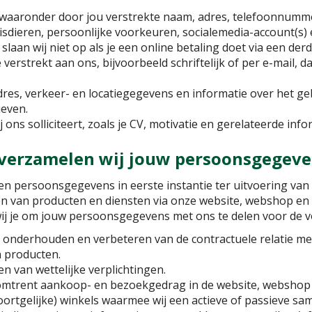
waaronder door jou verstrekte naam, adres, telefoonnumm
huisdieren, persoonlijke voorkeuren, socialemedia-account(s)
aan wij niet op als je een online betaling doet via een derde
erstrekt aan ons, bijvoorbeeld schriftelijk of per e-mail, da
dres, verkeer- en locatiegegevens en informatie over het g
ieven.
j ons solliciteert, zoals je CV, motivatie en gerelateerde info
 verzamelen wij jouw persoonsgegeve
gen persoonsgegevens in eerste instantie ter uitvoering van
en van producten en diensten via onze website, webshop en 
 wij je om jouw persoonsgegevens met ons te delen voor de 
onderhouden en verbeteren van de contractuele relatie met 
n producten.
n van wettelijke verplichtingen.
mtrent aankoop- en bezoekgedrag in de website, webshop e
oortgelijke) winkels waarmee wij een actieve of passieve 