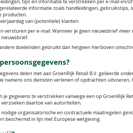
iedingen, tips en informatie te verstrekken per e-mail en/of
relateerde informatie zoals handleidingen, gebruikstips, i
 producten.
verjaardag van (potentiele) klanten.
en versturen per e-mail. Wanneer je geen nieuwsbrief meer
nieuwsbrief.
andere doeleinden gebruikt dan hetgeen hierboven omschr
w persoonsgegevens?
sgegevens delen met aan GroenRijk Retail B.V. gelieerde on
e namens ons diensten verlenen of opdrachten uitvoeren, le
jn je gegevens te verstrekken vanwege een op GroenRijk Reta
n verzoeken daartoe van autoriteiten.
 de nodige organisatorische en contractuele maatregelen g
 beschermd in lijn met Europese wetgeving.