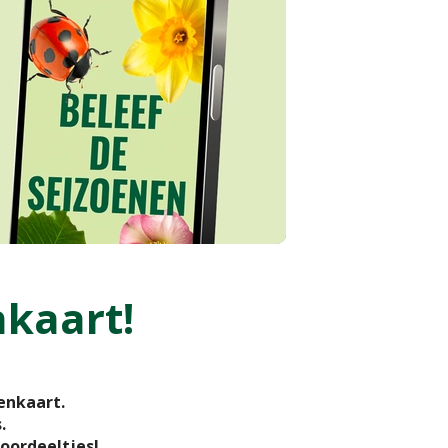
nkaart!
enkaart.
s.
oordeeltjes!