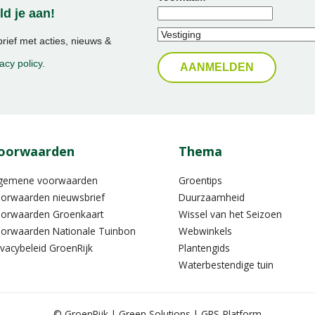
d je aan!
ief met acties, nieuws &
acy policy
.
oorwaarden
Thema
gemene voorwaarden
Groentips
orwaarden nieuwsbrief
Duurzaamheid
orwaarden Groenkaart
Wissel van het Seizoen
orwaarden Nationale Tuinbon
Webwinkels
ivacybeleid GroenRijk
Plantengids
Waterbestendige tuin
© GroenRijk
Green Solutions
GRS-Platform