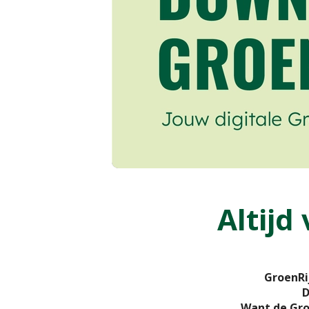
Altijd
GroenRi
D
Want de Gro