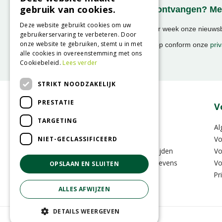
gebruik van cookies.
Onze nieuwsbrief ontvangen? Mel
Deze website gebruikt cookies om uw
Ontvang ongeveer 1x per week onze nieuwsbr
gebruikerservaring te verbeteren. Door
activiteiten!
onze website te gebruiken, stemt u in met
We slaan uw gegevens op conform onze
priv
alle cookies in overeenstemming met ons
Cookiebeleid.
Lees verder
STRIKT NOODZAKELIJK
PRESTATIE
Over GroenRijk
V
TARGETING
Vacatures
Al
Zakelijk
Vo
NIET-GECLASSIFICEERD
Vestigingen & Openingstijden
Vo
Contactinformatie & Gegevens
Vo
OPSLAAN EN SLUITEN
GRS-Platform
Pr
ALLES AFWIJZEN
DETAILS WEERGEVEN