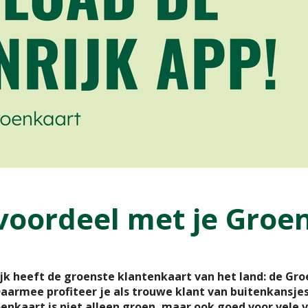
 voordeel met je Groe
jk heeft de groenste klantenkaart van het land: de Gro
aarmee profiteer je als trouwe klant van buitenkansje
enkaart is niet alleen groen, maar ook goed voor vele v