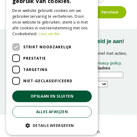
gebruik van cookies.
Deze website gebruikt cookies om uw
gebruikerservaring te verbeteren. Door
onze website te gebruiken, stemt u in met
alle cookies in overeenstemming met ons
Cookiebeleid.
Lees verder
Onze nieuwsbrief ontvangen? Meld je aan!
STRIKT NOODZAKELIJK
Ontvang ongeveer 1x per week onze nieuwsbrief met acties,
PRESTATIE
nieuws & activiteiten!
We slaan uw gegevens op conform onze
privacy policy
.
Voornaam
E-mailadres
TARGETING
NIET-GECLASSIFICEERD
OPSLAAN EN SLUITEN
ALLES AFWIJZEN
© GroenRijk
DETAILS WEERGEVEN
Green Solutions
GRS-Platform