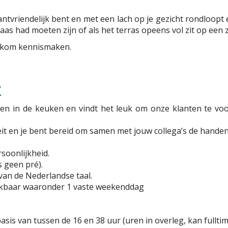
lantvriendelijk bent en met een lach op je gezicht rondloopt 
aas had moeten zijn of als het terras opeens vol zit op een
 en kom kennismaken.
?
rken in de keuken en vindt het leuk om onze klanten te voo
it en je bent bereid om samen met jouw collega’s de hande
soonlijkheid.
s geen pré).
van de Nederlandse taal.
hikbaar waaronder 1 vaste weekenddag
is van tussen de 16 en 38 uur (uren in overleg, kan fullti