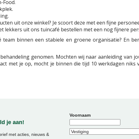
n-Food.
kplek.
ing.
ucten uit onze winkel? Je scoort deze met een fijne personee
 lekkers uit ons tuincafé bestellen met een nog fijnere pe
é team binnen een stabiele en groene organisatie? En ben
in behandeling genomen. Mochten wij naar aanleiding van j
ct met je op, mocht je binnen die tijd 10 werkdagen niks
Voornaam
d je aan!
ief met acties, nieuws &