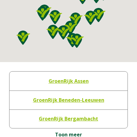
i
p
n
o
k
s
e
t
l
c
o
d
e
GroenRijk Assen
GroenRijk Beneden-Leeuwen
GroenRijk Bergambacht
Toon meer