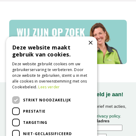
×
Deze website maakt
gebruik van cookies.
Deze website gebruikt cookies om uw
gebruikerservaring te verbeteren. Door
Vacatures
onze website te gebruiken, stemt u in met
alle cookies in overeenstemming met ons
Cookiebeleid.
Lees verder
Onze nieuwsbrief ontvangen? Meld je aan!
STRIKT NOODZAKELIJK
Ontvang ongeveer 1x per week onze nieuwsbrief met acties,
PRESTATIE
nieuws & activiteiten!
We slaan uw gegevens op conform onze
privacy policy
.
Voornaam
E-mailadres
TARGETING
NIET-GECLASSIFICEERD