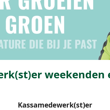
k(st)er weekenden e
Kassamedewerk(st)er