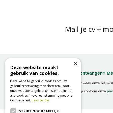
Mail je cv + m
×
Deze website maakt
gebruik van cookies.
Onze nieuwsbrief ontvangen? Mel
Deze website gebruikt cookies om uw
Ontvang ongeveer 1x per week onze nieuwsbr
gebruikerservaring te verbeteren. Door
activiteiten!
onze website te gebruiken, stemt u in met
We slaan uw gegevens op conform onze
priv
alle cookies in overeenstemming met ons
Cookiebeleid.
Lees verder
STRIKT NOODZAKELIJK