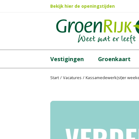
Ga
Bekijk hier de openingstijden
naar
content
Vestigingen
Groenkaart
Start
Vacatures
Kassamedewerk(st)er weeke