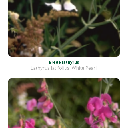
Brede lathyrus
Lathyrus latifolius 'White Pearl'