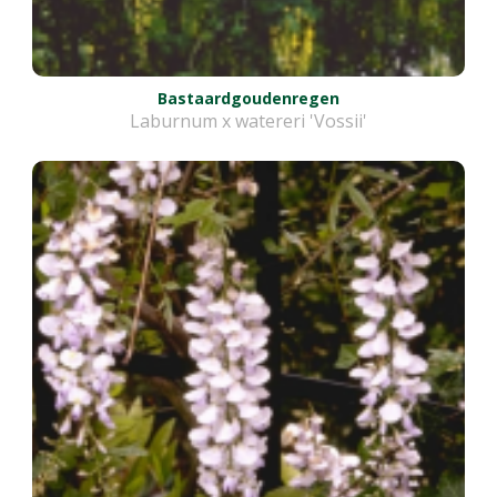
Bastaardgoudenregen
Laburnum x watereri 'Vossii'