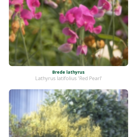
Brede lathyrus
Lathyrus latifolius 'Red Pearl'