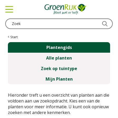
G
a
n
a
a
r
c
Start
o
Plantengids
n
t
Alle planten
e
n
Zoek op tuintype
t
Mijn Planten
Hieronder treft u een overzicht van planten aan die
voldoen aan uw zoekopdracht. Kies een van de
planten voor meer informatie. U kunt ook opnieuw
zoeken met andere kenmerken.