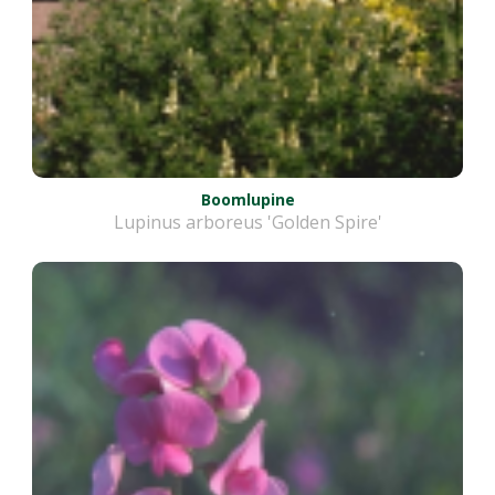
Boomlupine
Lupinus arboreus 'Golden Spire'