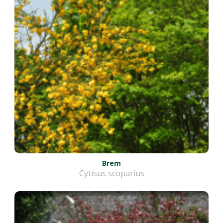
Brem
Cytisus scoparius