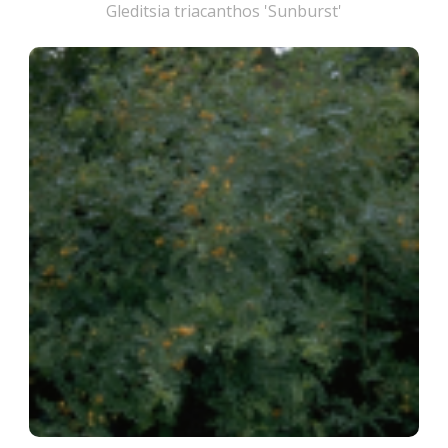
Gleditsia triacanthos 'Sunburst'