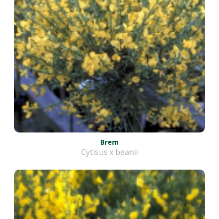
Brem
Cytisus x beanii