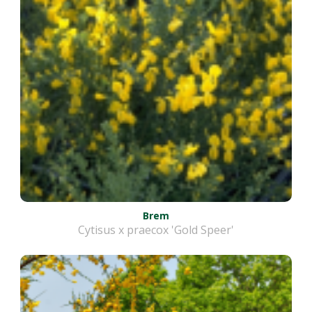
Brem
Cytisus x praecox 'Gold Speer'