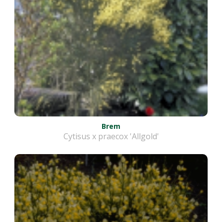
Brem
Cytisus x praecox 'Allgold'