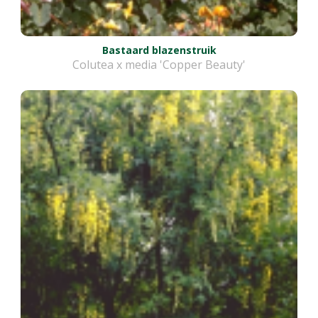
Bastaard blazenstruik
Colutea x media 'Copper Beauty'