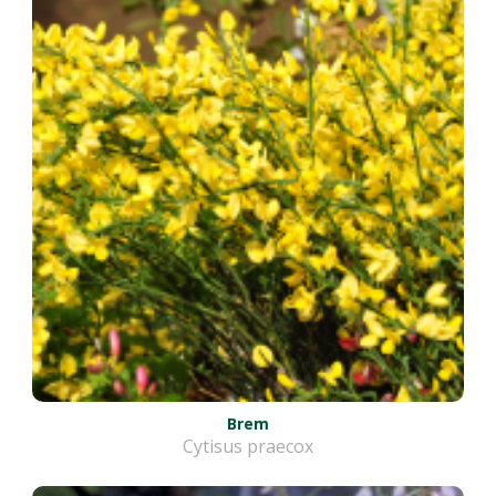
Brem
Cytisus praecox