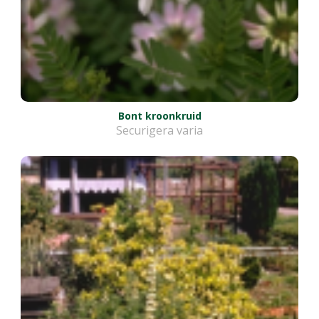
Bont kroonkruid
Securigera varia