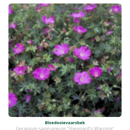
Bloedooievaarsbek
Geranium sanguineum 'Sheppard's Warning'