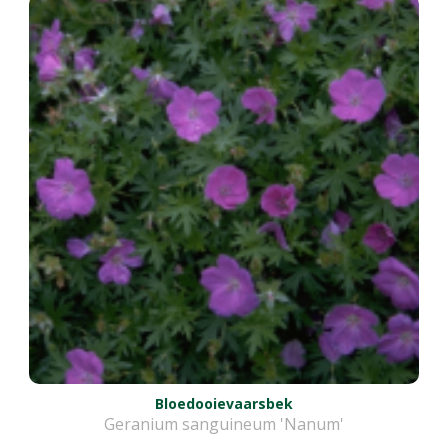
Bloedooievaarsbek
Geranium sanguineum 'Nanum'