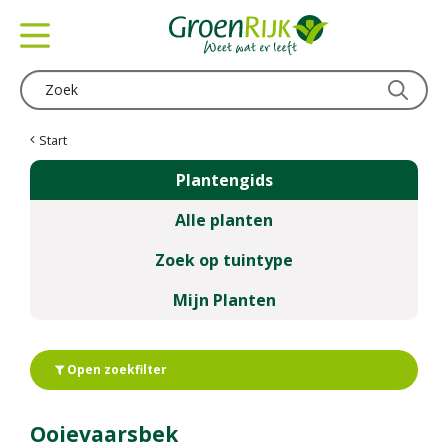
G
a
n
a
a
r
c
Start
o
Plantengids
n
t
Alle planten
e
n
Zoek op tuintype
t
Mijn Planten
Open zoekfilter
Ooievaarsbek