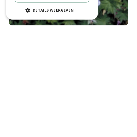
DETAILS WEERGEVEN
Bloedooievaarsbek
Geranium sanguineum 'Apfelbl?te'