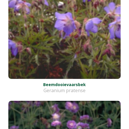
Beemdooievaarsbek
Geranium pratense