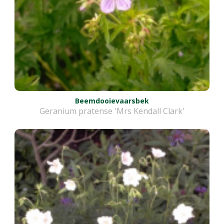
Beemdooievaarsbek
Geranium pratense 'Mrs Kendall Clark'