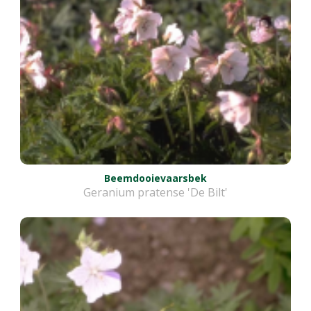
Beemdooievaarsbek
Geranium pratense 'De Bilt'