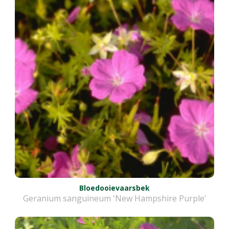
Bloedooievaarsbek
Geranium sanguineum 'New Hampshire Purple'