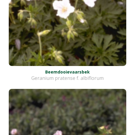
Beemdooievaarsbek
Geranium pratense f. albiflorum