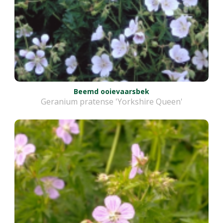
Beemd ooievaarsbek
Geranium pratense 'Yorkshire Queen'