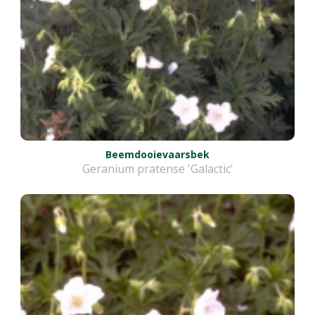
Beemdooievaarsbek
Geranium pratense 'Galactic'