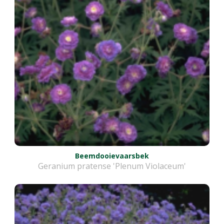
Beemdooievaarsbek
Geranium pratense 'Plenum Violaceum'