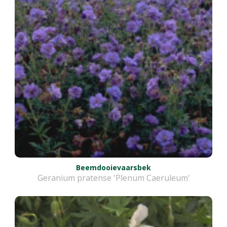
Beemdooievaarsbek
Geranium pratense 'Plenum Caeruleum'