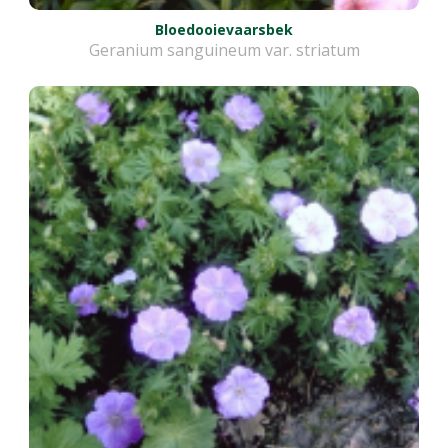
Bloedooievaarsbek
Geranium sanguineum var. striatum