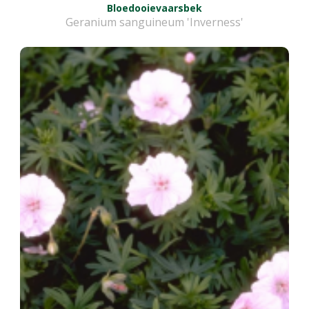
Bloedooievaarsbek
Geranium sanguineum 'Inverness'