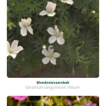
Bloedooievaarsbek
Geranium sanguineum 'Album'