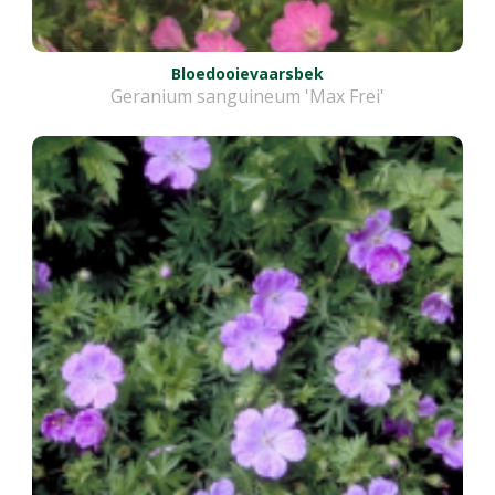
Bloedooievaarsbek
Geranium sanguineum 'Max Frei'