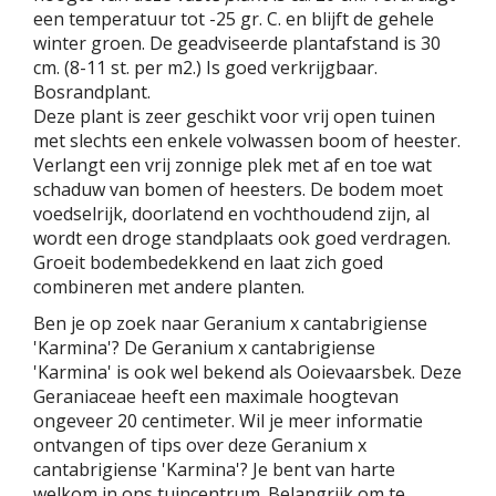
een temperatuur tot -25 gr. C. en blijft de gehele
winter groen. De geadviseerde plantafstand is 30
cm. (8-11 st. per m2.) Is goed verkrijgbaar.
Bosrandplant.
Deze plant is zeer geschikt voor vrij open tuinen
met slechts een enkele volwassen boom of heester.
Verlangt een vrij zonnige plek met af en toe wat
schaduw van bomen of heesters. De bodem moet
voedselrijk, doorlatend en vochthoudend zijn, al
wordt een droge standplaats ook goed verdragen.
Groeit bodembedekkend en laat zich goed
combineren met andere planten.
Ben je op zoek naar Geranium x cantabrigiense
'Karmina'? De Geranium x cantabrigiense
'Karmina' is ook wel bekend als Ooievaarsbek. Deze
Geraniaceae heeft een maximale hoogtevan
ongeveer 20 centimeter. Wil je meer informatie
ontvangen of tips over deze Geranium x
cantabrigiense 'Karmina'? Je bent van harte
welkom in ons tuincentrum. Belangrijk om te