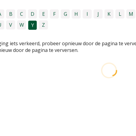
A
B
C
D
E
F
G
H
I
J
K
L
M
U
V
W
Z
Y
ging iets verkeerd, probeer opnieuw door de pagina te verv
ieuw door de pagina te verversen.