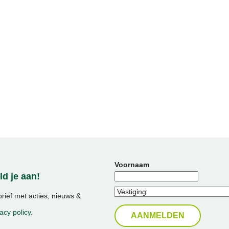
Voornaam
d je aan!
ief met acties, nieuws &
acy policy
.