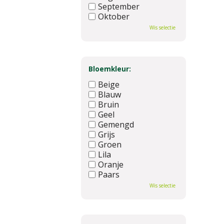
September
Oktober
November
Wis selectie
December
Bloemkleur:
Beige
Blauw
Bruin
Geel
Gemengd
Grijs
Groen
Lila
Oranje
Paars
Rood
Wis selectie
Roze
Wit
Zwart