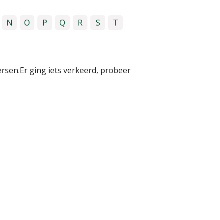
N
O
P
Q
R
S
T
ersen.
Er ging iets verkeerd, probeer