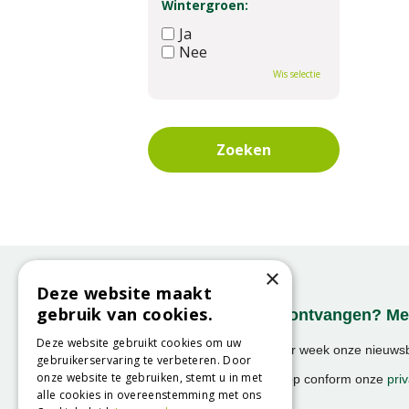
Wintergroen:
Ja
Nee
Wis selectie
×
Deze website maakt
gebruik van cookies.
Onze nieuwsbrief ontvangen? Mel
Deze website gebruikt cookies om uw
Ontvang ongeveer 1x per week onze nieuwsbr
gebruikerservaring te verbeteren. Door
activiteiten!
onze website te gebruiken, stemt u in met
We slaan uw gegevens op conform onze
priv
alle cookies in overeenstemming met ons