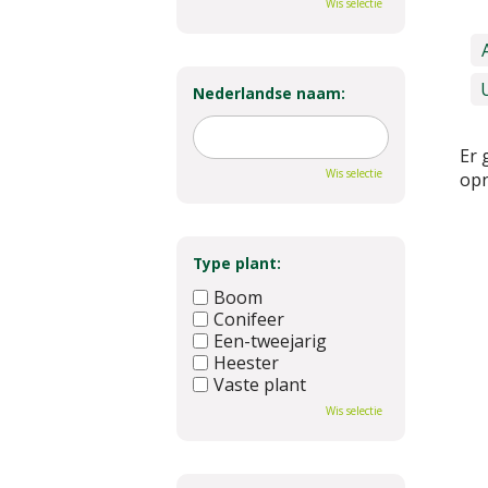
Wis selectie
Nederlandse naam:
Er 
Wis selectie
opn
Type plant:
Boom
Conifeer
Een-tweejarig
Heester
Vaste plant
Wis selectie