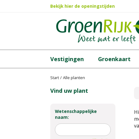
Ga
Bekijk hier de openingstijden
naar
content
Vestigingen
Groenkaart
Start
Alle planten
Vind uw plant
Wetenschappelijke
Hi
naam:
me
va