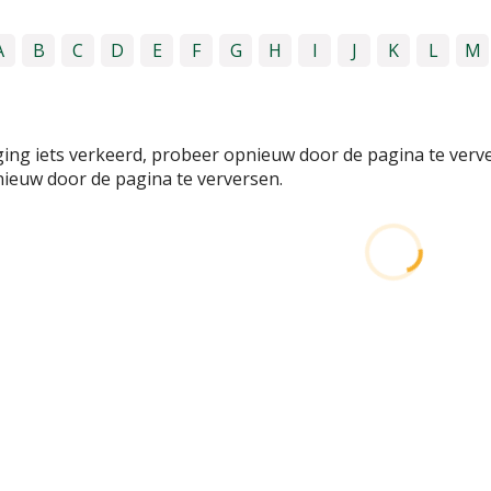
A
B
C
D
E
F
G
H
I
J
K
L
M
ging iets verkeerd, probeer opnieuw door de pagina te verv
ieuw door de pagina te verversen.