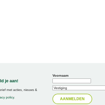
Voornaam
d je aan!
ief met acties, nieuws &
acy policy
.