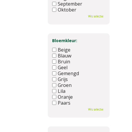
September
Oktober
November
Wis selectie
December
Bloemkleur:
Beige
Blauw
Bruin
Geel
Gemengd
Grijs
Groen
Lila
Oranje
Paars
Rood
Wis selectie
Roze
Wit
Zwart