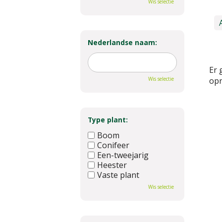
Wis selectie
Nederlandse naam:
Er 
Wis selectie
opn
Type plant:
Boom
Conifeer
Een-tweejarig
Heester
Vaste plant
Wis selectie