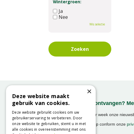
Wintergroen:
Ja
Nee
Wis selectie
×
Deze website maakt
gebruik van cookies.
Onze nieuwsbrief ontvangen? Mel
Deze website gebruikt cookies om uw
Ontvang ongeveer 1x per week onze nieuwsbr
gebruikerservaring te verbeteren. Door
activiteiten!
onze website te gebruiken, stemt u in met
We slaan uw gegevens op conform onze
priv
alle cookies in overeenstemming met ons