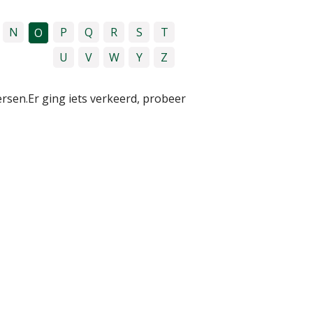
N
P
Q
R
S
T
O
U
V
W
Y
Z
ersen.
Er ging iets verkeerd, probeer