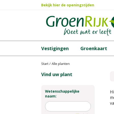
Ga
Bekijk hier de openingstijden
naar
content
Vestigingen
Groenkaart
Start
Alle planten
Vind uw plant
Wetenschappelijke
Hi
naam:
me
va