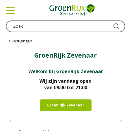
G
a
n
a
a
r
c
Vestigingen
o
n
GroenRijk Zevenaar
t
e
Welkom bij GroenRijk Zevenaar
n
t
Wij zijn vandaag open
van
09:00
tot
21:00
GroenRijk Zevenaar