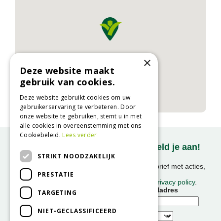
×
Deze website maakt
gebruik van cookies.
Deze website gebruikt cookies om uw
gebruikerservaring te verbeteren. Door
onze website te gebruiken, stemt u in met
alle cookies in overeenstemming met ons
Cookiebeleid.
Lees verder
Onze nieuwsbrief ontvangen? Meld je aan!
STRIKT NOODZAKELIJK
Ontvang ongeveer 1x per week onze nieuwsbrief met acties,
PRESTATIE
nieuws & activiteiten!
We slaan uw gegevens op conform onze
privacy policy
.
Voornaam
E-mailadres
TARGETING
NIET-GECLASSIFICEERD