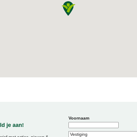
Voornaam
d je aan!
ief met acties, nieuws &