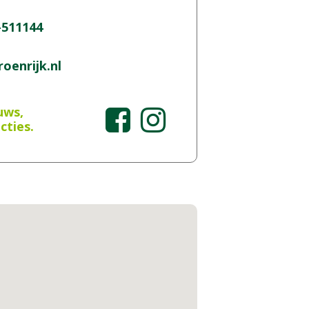
-511144
oenrijk.nl
uws,
cties.