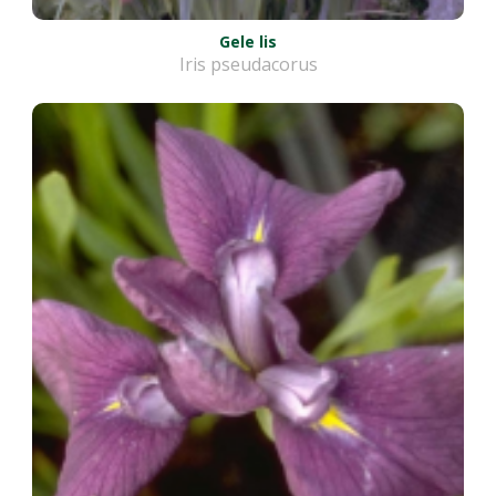
Gele lis
Iris pseudacorus