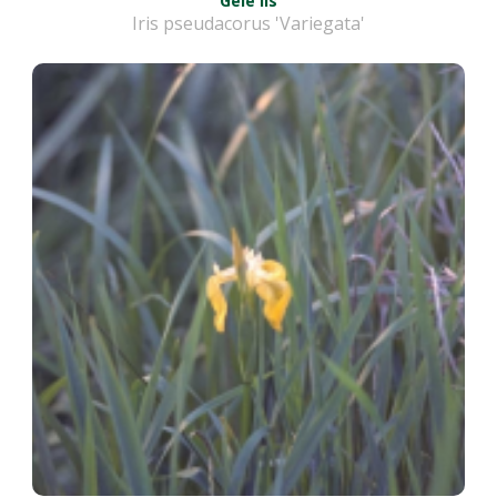
Gele lis
Iris pseudacorus 'Variegata'