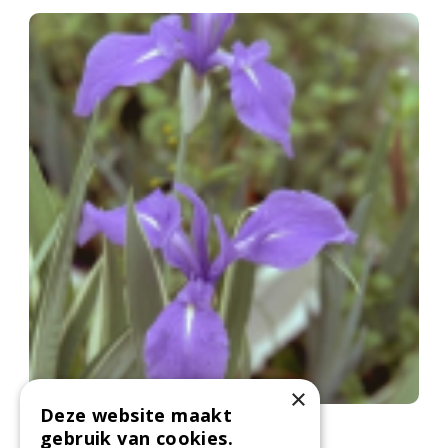
×
Deze website maakt
Lis
gebruik van cookies.
Iris 'Joanna'