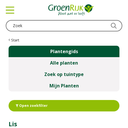
G
a
n
a
a
r
c
Start
o
Plantengids
n
t
Alle planten
e
n
Zoek op tuintype
t
Mijn Planten
Open zoekfilter
Lis