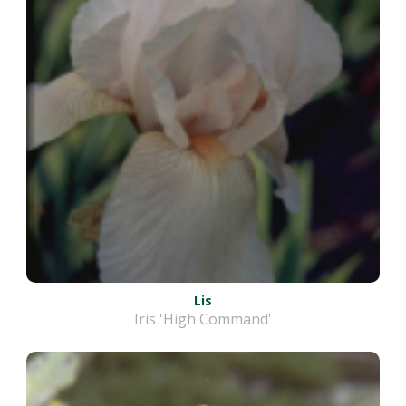
Lis
Iris 'High Command'