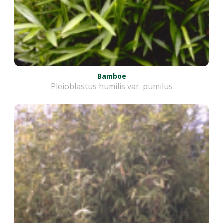
Bamboe
Pleioblastus humilis var. pumilus