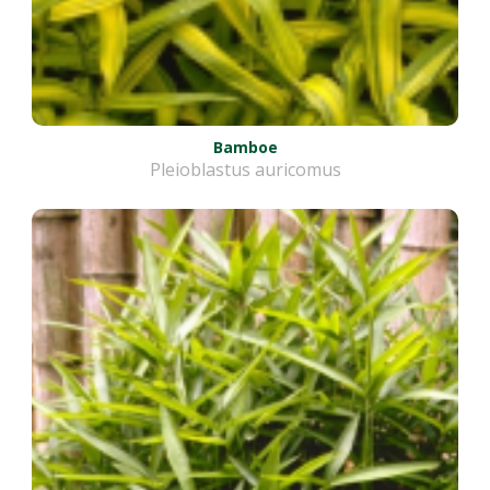
Bamboe
Pleioblastus auricomus