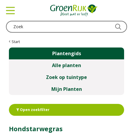
G
a
n
a
a
r
c
Start
o
Plantengids
n
t
Alle planten
e
n
Zoek op tuintype
t
Mijn Planten
Open zoekfilter
Hondstarwegras