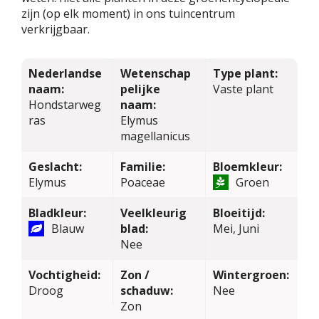
zijn (op elk moment) in ons tuincentrum
verkrijgbaar.
Nederlandse
Wetenschap
Type plant:
naam:
pelijke
Vaste plant
Hondstarweg
naam:
ras
Elymus
magellanicus
Geslacht:
Familie:
Bloemkleur:
Elymus
Poaceae
Groen
Bladkleur:
Veelkleurig
Bloeitijd:
Blauw
blad:
Mei, Juni
Nee
Vochtigheid:
Zon /
Wintergroen:
Droog
schaduw:
Nee
Zon