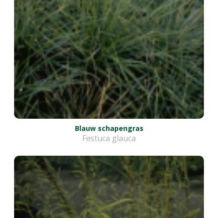
Blauw schapengras
Festuca glauca