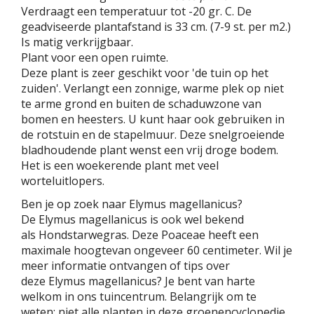
Verdraagt een temperatuur tot -20 gr. C. De
geadviseerde plantafstand is 33 cm. (7-9 st. per m2.)
Is matig verkrijgbaar.
Plant voor een open ruimte.
Deze plant is zeer geschikt voor 'de tuin op het
zuiden'. Verlangt een zonnige, warme plek op niet
te arme grond en buiten de schaduwzone van
bomen en heesters. U kunt haar ook gebruiken in
de rotstuin en de stapelmuur. Deze snelgroeiende
bladhoudende plant wenst een vrij droge bodem.
Het is een woekerende plant met veel
worteluitlopers.
Ben je op zoek naar Elymus magellanicus?
De Elymus magellanicus is ook wel bekend
als Hondstarwegras. Deze Poaceae heeft een
maximale hoogtevan ongeveer 60 centimeter. Wil je
meer informatie ontvangen of tips over
deze Elymus magellanicus? Je bent van harte
welkom in ons tuincentrum. Belangrijk om te
weten: niet alle planten in deze groenencyclopedie