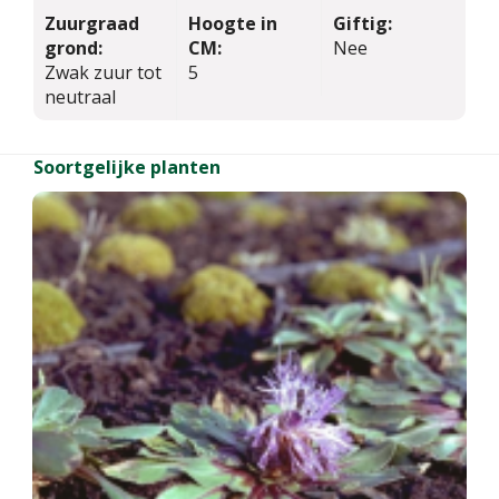
Zuurgraad
Hoogte in
Giftig:
grond:
CM:
Nee
Zwak zuur tot
5
neutraal
Soortgelijke planten