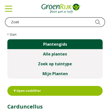
G
a
n
a
a
r
c
Start
o
Plantengids
n
t
Alle planten
e
n
Zoek op tuintype
t
Mijn Planten
Open zoekfilter
Carduncellus