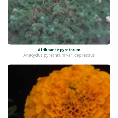
Afrikaanse pyrethrum
Anacyclus pyrethrum var. depressus