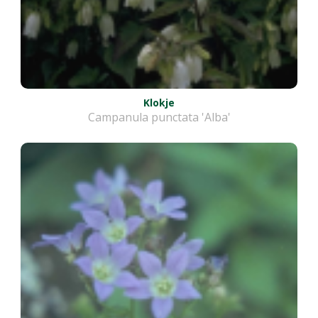
Klokje
Campanula punctata 'Alba'