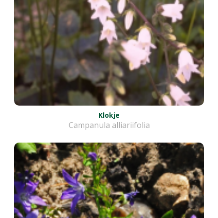
Klokje
Campanula alliariifolia