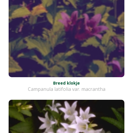
Breed klokje
Campanula latifolia var. macrantha