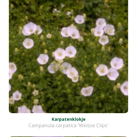
Karpatenklokje
Campanula carpatica 'Weisse Clips'