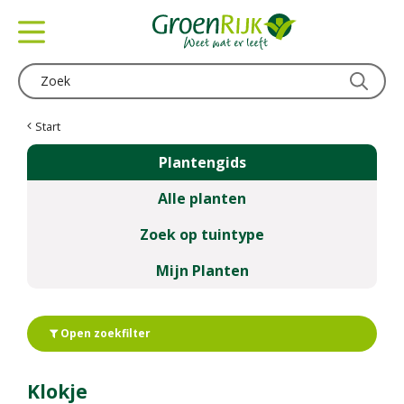
G
a
n
a
a
r
c
Start
o
Plantengids
n
t
Alle planten
e
n
Zoek op tuintype
t
Mijn Planten
Open zoekfilter
Klokje