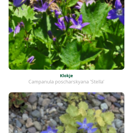
Klokje
Campanula poscharskyana 'Stella'