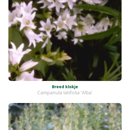
Breed klokje
Campanula latifolia 'Alba'