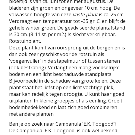
bloeitijd is van ca. juni tot en met augustus. De
bladeren zijn groen en ongeveer 10 cm. hoog. De
volwassen hoogte van deze
vaste plant
is ca. 25 cm.
Verdraagt een temperatuur tot -35 gr. C. en blijft de
gehele winter groen. De geadviseerde plantafstand
is 30 cm. (8-11 st. per m2.) Is slecht verkrijgbaar.
Rotstuinplant.
Deze plant komt van oorsprong uit de bergen en is
dan ook zeer geschikt voor de rotstuin als
'voegenvuller' in de stapelmuur of tussen stenen
(ook bestrating). Verlangt een matig voedselrijke
bodem en een licht beschaduwde standplaats.
Bijvoorbeeld in de schaduw van grote keien. Deze
plant staat het liefst op een licht vochtige plek,
maar kan redelijk tegen droogte. U kunt haar goed
uitplanten In kleine groepjes of als eenling. Groeit
bodembedekkend en laat zich goed combineren
met andere planten.
Ben je op zoek naar Campanula 'E.K. Toogood'?
De Campanula 'E.K. Toogood' is ook wel bekend