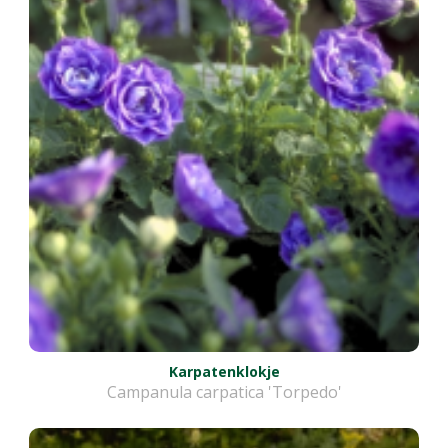
Karpatenklokje
Campanula carpatica 'Torpedo'