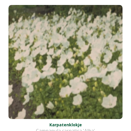
Karpatenklokje
Campanula carpatica 'Alba'