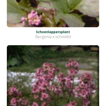
Schoenlappersplant
Bergenia x schmidtii