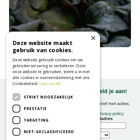
×
Deze website maakt
gebruik van cookies.
Schoenlappersplant
Bergenia cordifolia
Deze website gebruikt cookies om uw
gebruikerservaring te verbeteren. Door
onze website te gebruiken, stemt u in met
alle cookies in overeenstemming met ons
Cookiebeleid.
Lees verder
Onze nieuwsbrief ontvangen? Meld je aan!
STRIKT NOODZAKELIJK
Ontvang ongeveer 1x per week onze nieuwsbrief met acties,
PRESTATIE
nieuws & activiteiten!
We slaan uw gegevens op conform onze
privacy policy
.
Voornaam
E-mailadres
TARGETING
NIET-GECLASSIFICEERD