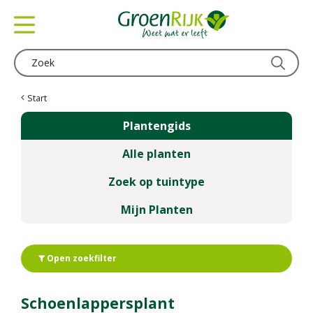
G
a
n
a
a
r
c
Start
o
Plantengids
n
t
Alle planten
e
n
Zoek op tuintype
t
Mijn Planten
Open zoekfilter
Schoenlappersplant