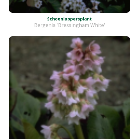
Schoenlappersplant
Bergenia 'Bressingham White'