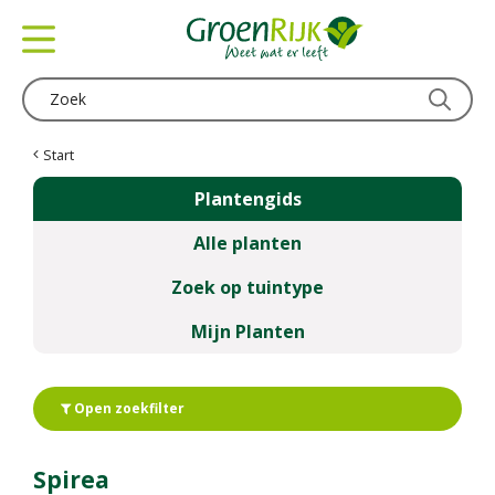
G
a
n
a
a
r
c
Start
o
Plantengids
n
t
Alle planten
e
n
Zoek op tuintype
t
Mijn Planten
Open zoekfilter
Spirea