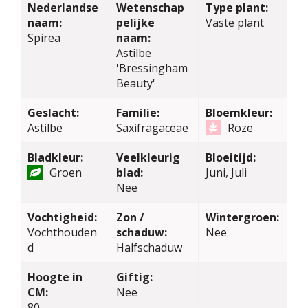
Nederlandse
Wetenschap
Type plant:
naam:
pelijke
Vaste plant
Spirea
naam:
Astilbe
'Bressingham
Beauty'
Geslacht:
Familie:
Bloemkleur:
Astilbe
Saxifragaceae
Roze
Bladkleur:
Veelkleurig
Bloeitijd:
Groen
blad:
Juni, Juli
Nee
Vochtigheid:
Zon /
Wintergroen:
Vochthouden
schaduw:
Nee
d
Halfschaduw
Hoogte in
Giftig:
CM:
Nee
80