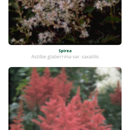
Spirea
Astilbe glaberrima var. saxatilis