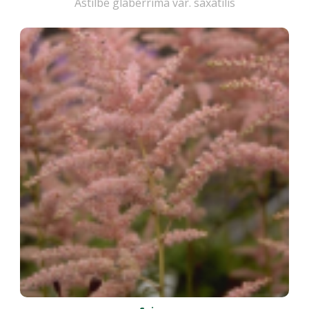
Astilbe glaberrima var. saxatilis