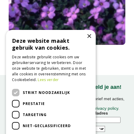
×
Deze website maakt
gebruik van cookies.
Blauwkussen
Aubrieta 'Valder'
Deze website gebruikt cookies om uw
gebruikerservaring te verbeteren. Door
onze website te gebruiken, stemt u in met
alle cookies in overeenstemming met ons
Cookiebeleid.
Lees verder
Onze nieuwsbrief ontvangen? Meld je aan!
STRIKT NOODZAKELIJK
Ontvang ongeveer 1x per week onze nieuwsbrief met acties,
PRESTATIE
nieuws & activiteiten!
We slaan uw gegevens op conform onze
privacy policy
.
Voornaam
E-mailadres
TARGETING
NIET-GECLASSIFICEERD