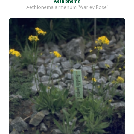
Aethionema
Aethionema armenum 'Warley Rose'