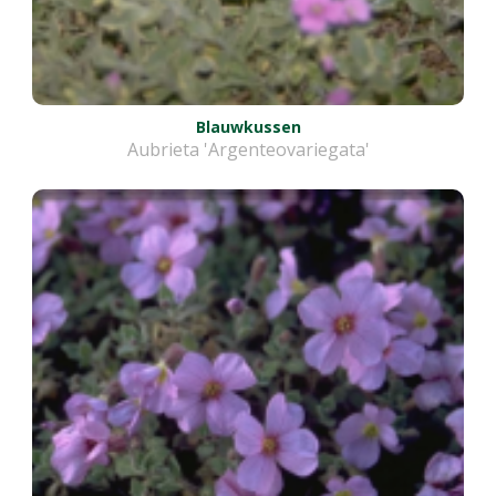
Blauwkussen
Aubrieta 'Argenteovariegata'