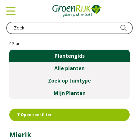
G
a
n
a
a
r
c
Start
o
Plantengids
n
t
Alle planten
e
n
Zoek op tuintype
t
Mijn Planten
Open zoekfilter
Mierik