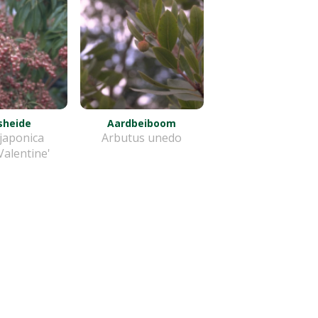
sheide
Aardbeiboom
 japonica
Arbutus unedo
 Valentine'