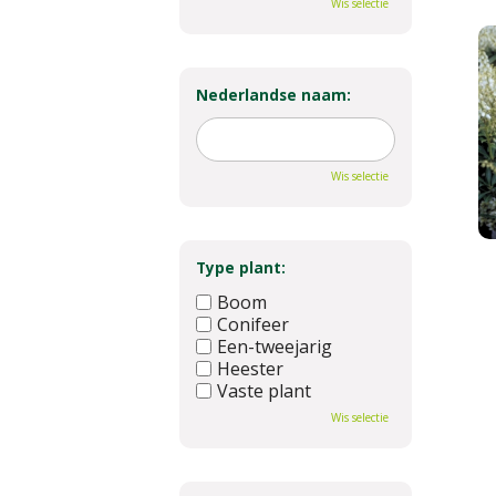
Wis selectie
Nederlandse naam:
Wis selectie
Type plant:
Boom
Conifeer
Een-tweejarig
Heester
Vaste plant
Wis selectie