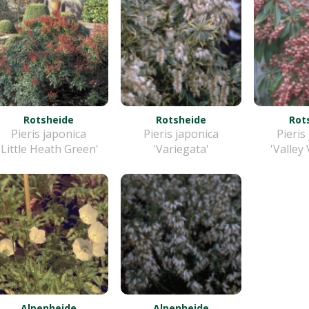
Rotsheide
Rotsheide
Rot
Pieris japonica
Pieris japonica
Pieris
'Little Heath Green'
'Variegata'
'Valley
Alpenheide
Alpenheide