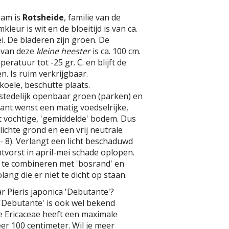
aam is
Rotsheide
, familie van de
kleur is wit en de bloeitijd is van ca.
ei. De bladeren zijn groen. De
 van deze
kleine heester
is ca. 100 cm.
ratuur tot -25 gr. C. en blijft de
n. Is ruim verkrijgbaar.
koele, beschutte plaats.
stedelijk openbaar groen (parken) en
ant wenst een matig voedselrijke,
 vochtige, 'gemiddelde' bodem. Dus
 lichte grond en een vrij neutrale
- 8). Verlangt een licht beschaduwd
htvorst in april-mei schade oplopen.
d te combineren met 'bosrand' en
lang die er niet te dicht op staan.
r Pieris japonica 'Debutante'?
 'Debutante' is ook wel bekend
e Ericaceae heeft een maximale
r 100 centimeter. Wil je meer