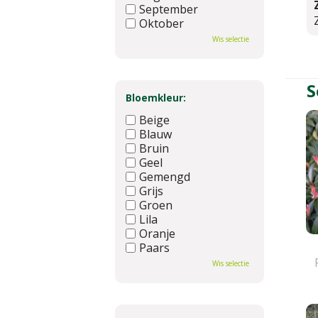
September
Oktober
November
Wis selectie
December
S
Bloemkleur:
Beige
Blauw
Bruin
Geel
Gemengd
Grijs
Groen
Lila
Oranje
Paars
Rood
Wis selectie
Roze
Wit
Zwart