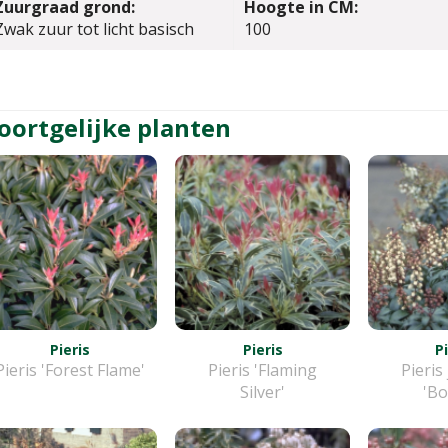
Zuurgraad grond:
Hoogte in CM:
Zwak zuur tot licht basisch
100
oortgelijke planten
Pieris
Pieris
P
Pieris 'Forest Flame'
Pieris 'Flaming
Pieris
Silver'
'Bo