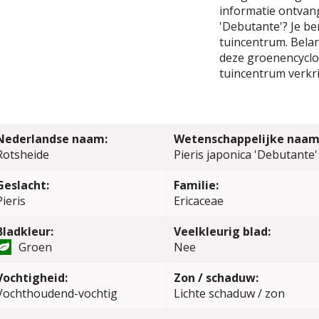
informatie ontvang
'Debutante'? Je be
tuincentrum. Belang
deze groenencyclop
tuincentrum verkri
Nederlandse naam:
Wetenschappelijke naam
Rotsheide
Pieris japonica 'Debutante'
Geslacht:
Familie:
Pieris
Ericaceae
Bladkleur:
Veelkleurig blad:
Groen
Nee
Vochtigheid:
Zon / schaduw:
Vochthoudend-vochtig
Lichte schaduw / zon