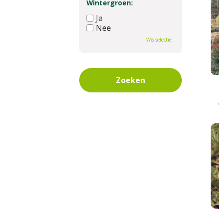
Wintergroen:
Ja
Nee
Wis selectie