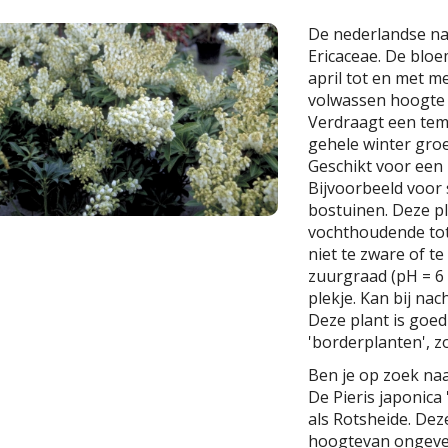
De nederlandse n
Ericaceae. De bloem
april tot en met m
volwassen hoogte
Verdraagt een tempe
gehele winter groe
Geschikt voor een 
Bijvoorbeeld voor 
bostuinen. Deze pl
vochthoudende tot
niet te zware of te
zuurgraad (pH = 6 
plekje. Kan bij nac
Deze plant is goe
'borderplanten', zo
Ben je op zoek naa
De Pieris japonica
als Rotsheide. Dez
hoogtevan ongevee