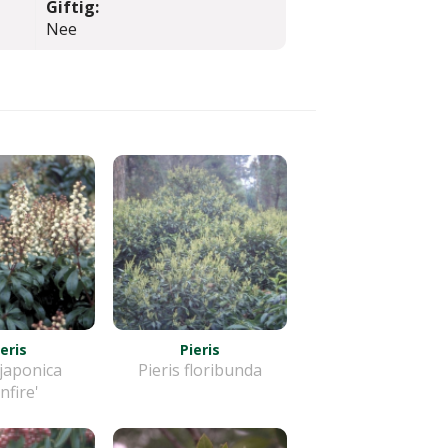
Giftig:
Nee
ieris
Pieris
 japonica
Pieris floribunda
nfire'