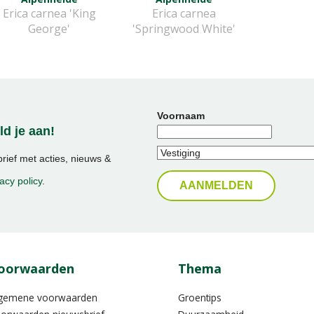
Erica carnea 'King
Erica carnea
George'
'Springwood White'
Voornaam
d je aan!
ief met acties, nieuws &
acy policy
.
oorwaarden
Thema
gemene voorwaarden
Groentips