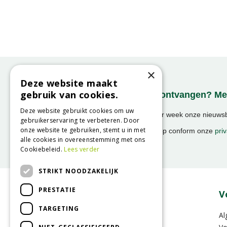
×
Deze website maakt
gebruik van cookies.
Onze nieuwsbrief ontvangen? Mel
Deze website gebruikt cookies om uw
Ontvang ongeveer 1x per week onze nieuwsbr
gebruikerservaring te verbeteren. Door
activiteiten!
onze website te gebruiken, stemt u in met
We slaan uw gegevens op conform onze
priv
alle cookies in overeenstemming met ons
Cookiebeleid.
Lees verder
STRIKT NOODZAKELIJK
PRESTATIE
Over GroenRijk
V
TARGETING
Vacatures
Al