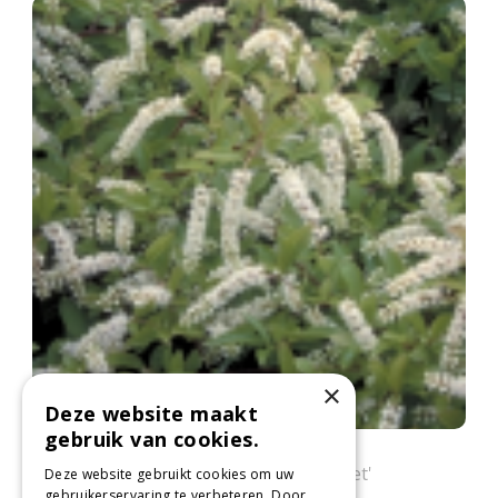
×
Deze website maakt
gebruik van cookies.
Itea
Itea virginica 'Henry's Garnet'
Deze website gebruikt cookies om uw
gebruikerservaring te verbeteren. Door