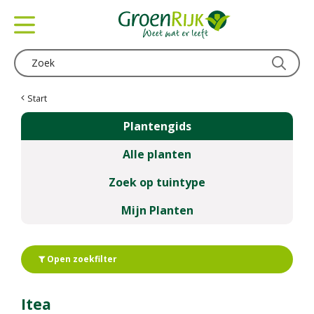
G
a
n
a
a
r
c
Start
o
Plantengids
n
t
Alle planten
e
n
Zoek op tuintype
t
Mijn Planten
Open zoekfilter
Itea