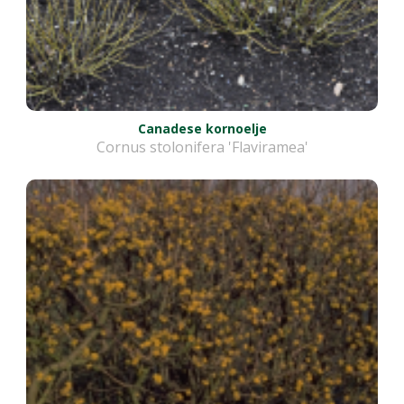
Canadese kornoelje
Cornus stolonifera 'Flaviramea'