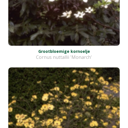
Grootbloemige kornoelje
Cornus nuttallii 'Monarch'