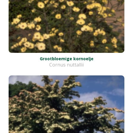
Grootbloemige kornoelje
Cornus nuttallii