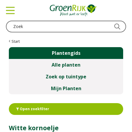
G
a
n
a
a
r
c
Start
o
Plantengids
n
t
Alle planten
e
n
Zoek op tuintype
t
Mijn Planten
Open zoekfilter
Witte kornoelje