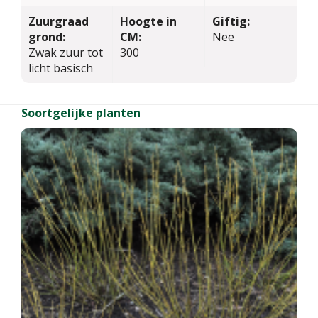
Zuurgraad
Hoogte in
Giftig:
grond:
CM:
Nee
Zwak zuur tot
300
licht basisch
Soortgelijke planten