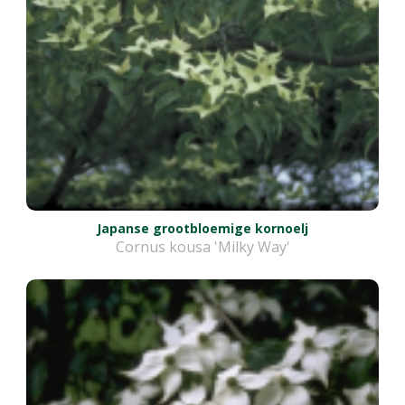
Japanse grootbloemige kornoelj
Cornus kousa 'Milky Way'