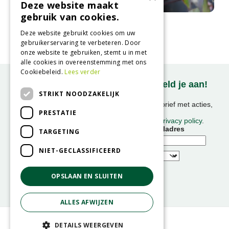
Deze website maakt
gebruik van cookies.
Witte kornoelje
Cornus alba 'Kesselringii'
Deze website gebruikt cookies om uw
gebruikerservaring te verbeteren. Door
onze website te gebruiken, stemt u in met
alle cookies in overeenstemming met ons
Cookiebeleid.
Lees verder
Onze nieuwsbrief ontvangen? Meld je aan!
STRIKT NOODZAKELIJK
Ontvang ongeveer 1x per week onze nieuwsbrief met acties,
PRESTATIE
nieuws & activiteiten!
We slaan uw gegevens op conform onze
privacy policy
.
Voornaam
E-mailadres
TARGETING
NIET-GECLASSIFICEERD
OPSLAAN EN SLUITEN
ALLES AFWIJZEN
© GroenRijk
DETAILS WEERGEVEN