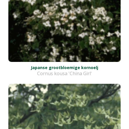
Japanse grootbloemige kornoelj
Cornus kousa 'China Girl'