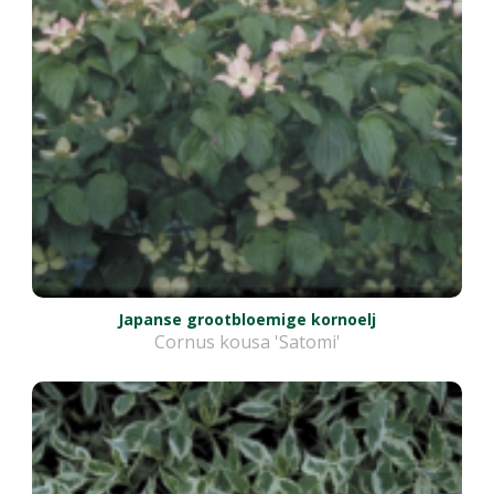
Japanse grootbloemige kornoelj
Cornus kousa 'Satomi'