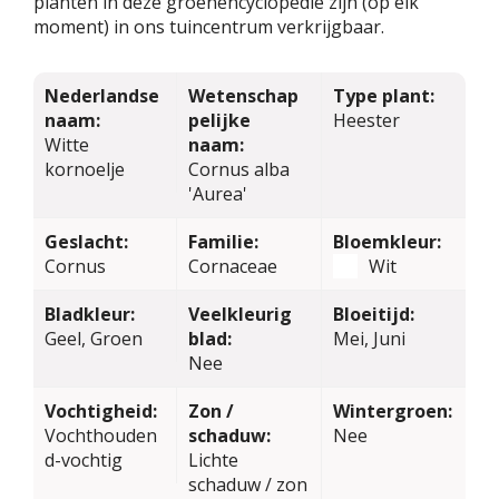
planten in deze groenencyclopedie zijn (op elk
moment) in ons tuincentrum verkrijgbaar.
Nederlandse
Wetenschap
Type plant:
naam:
pelijke
Heester
Witte
naam:
kornoelje
Cornus alba
'Aurea'
Geslacht:
Familie:
Bloemkleur:
Cornus
Cornaceae
Wit
Bladkleur:
Veelkleurig
Bloeitijd:
Geel, Groen
blad:
Mei, Juni
Nee
Vochtigheid:
Zon /
Wintergroen:
Vochthouden
schaduw:
Nee
d-vochtig
Lichte
schaduw / zon