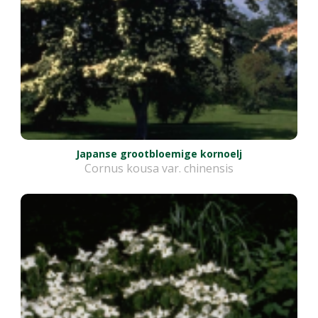
Japanse grootbloemige kornoelj
Cornus kousa var. chinensis