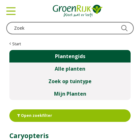
G
a
n
a
a
r
c
Start
o
Plantengids
n
t
Alle planten
e
n
Zoek op tuintype
t
Mijn Planten
Open zoekfilter
Caryopteris