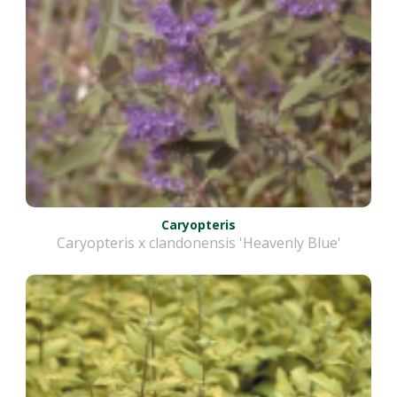
Caryopteris
Caryopteris x clandonensis 'Heavenly Blue'