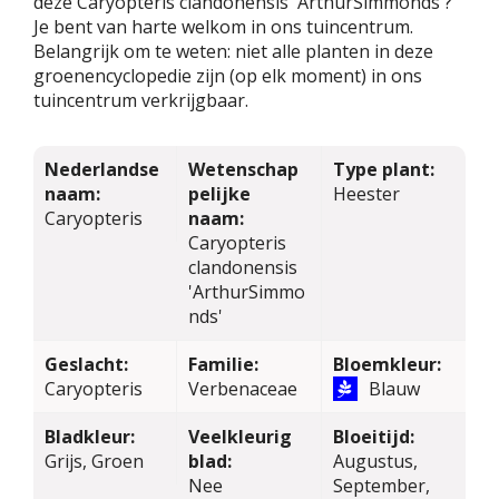
deze Caryopteris clandonensis 'ArthurSimmonds'?
Je bent van harte welkom in ons tuincentrum.
Belangrijk om te weten: niet alle planten in deze
groenencyclopedie zijn (op elk moment) in ons
tuincentrum verkrijgbaar.
Nederlandse
Wetenschap
Type plant:
naam:
pelijke
Heester
Caryopteris
naam:
Caryopteris
clandonensis
'ArthurSimmo
nds'
Geslacht:
Familie:
Bloemkleur:
Caryopteris
Verbenaceae
Blauw
Bladkleur:
Veelkleurig
Bloeitijd:
Grijs, Groen
blad:
Augustus,
Nee
September,