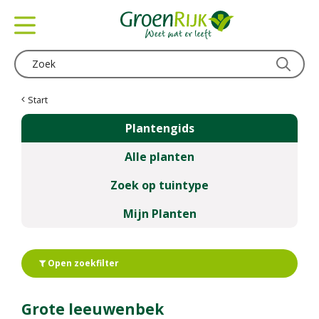
G
a
n
a
a
r
c
Start
o
Plantengids
n
t
Alle planten
e
n
Zoek op tuintype
t
Mijn Planten
Open zoekfilter
Grote leeuwenbek