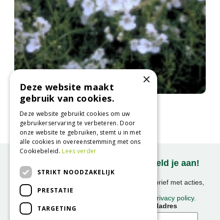
×
Deze website maakt
gebruik van cookies.
Diascia
Diascia 'Ice Cracker'
Deze website gebruikt cookies om uw
gebruikerservaring te verbeteren. Door
onze website te gebruiken, stemt u in met
alle cookies in overeenstemming met ons
Cookiebeleid.
Lees verder
Onze nieuwsbrief ontvangen? Meld je aan!
STRIKT NOODZAKELIJK
Ontvang ongeveer 1x per week onze nieuwsbrief met acties,
PRESTATIE
nieuws & activiteiten!
We slaan uw gegevens op conform onze
privacy policy
.
Voornaam
E-mailadres
TARGETING