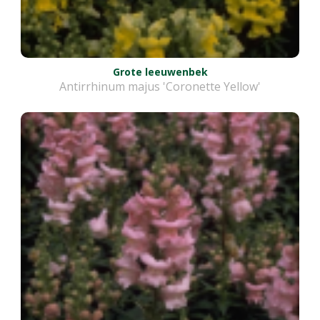
Grote leeuwenbek
Antirrhinum majus 'Coronette Yellow'