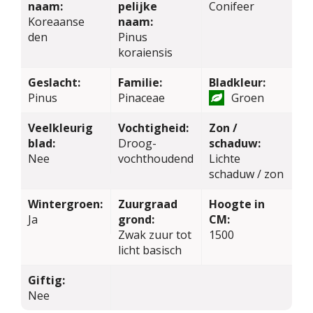
naam:
pelijke
Conifeer
Koreaanse
naam:
den
Pinus
koraiensis
Geslacht:
Familie:
Bladkleur:
Pinus
Pinaceae
Groen
Veelkleurig
Vochtigheid:
Zon /
blad:
Droog-
schaduw:
Nee
vochthoudend
Lichte
schaduw / zon
Wintergroen:
Zuurgraad
Hoogte in
Ja
grond:
CM:
Zwak zuur tot
1500
licht basisch
Giftig:
Nee