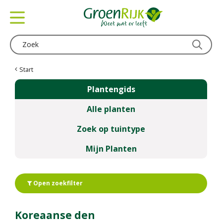
G
a
n
a
a
r
c
Start
o
Plantengids
n
t
Alle planten
e
n
Zoek op tuintype
t
Mijn Planten
Open zoekfilter
Koreaanse den