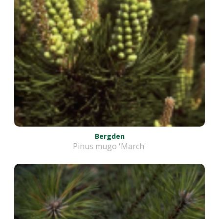
Bergden
Pinus mugo 'March'