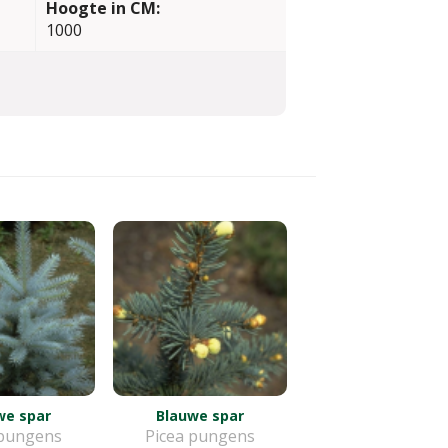
Hoogte in CM:
1000
we spar
Blauwe spar
 pungens
Picea pungens