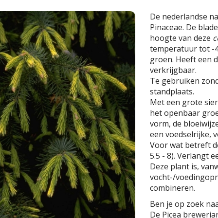
De nederlandse n
Pinaceae. De blade
hoogte van deze
c
temperatuur tot -40
groen. Heeft een d
verkrijgbaar.
Te gebruiken zond
standplaats.
Met een grote sier
het openbaar groe
vorm, de bloeiwijz
een voedselrijke,
Voor wat betreft de
5.5 - 8). Verlangt 
Deze plant is, van
vocht-/voedingopn
combineren.
Ben je op zoek naa
De Picea brewerian