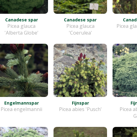
Canadese spar
Canadese spar
Canad
Picea glauca
Picea glauca
Picea gla
'Alberta Globe'
'Coerulea'
Engelmannspar
Fijnspar
Fi
Picea engelmannii
Picea abies 'Pusch'
Picea ab
G