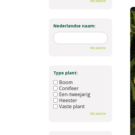
Wis selectie
Nederlandse naam:
Wis selectie
Type plant:
Boom
Conifeer
Een-tweejarig
Heester
Vaste plant
Wis selectie