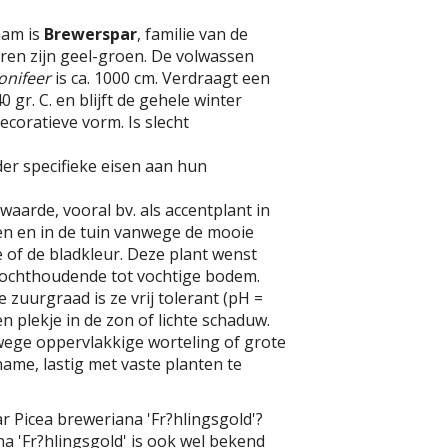
aam is
Brewerspar
, familie van de
ren zijn geel-groen. De volwassen
onifeer
is ca. 1000 cm. Verdraagt een
 gr. C. en blijft de gehele winter
ecoratieve vorm. Is slecht
er specifieke eisen aan hun
waarde, vooral bv. als accentplant in
n en in de tuin vanwege de mooie
e of de bladkleur. Deze plant wenst
 vochthoudende tot vochtige bodem.
 zuurgraad is ze vrij tolerant (pH =
een plekje in de zon of lichte schaduw.
wege oppervlakkige worteling of grote
ame, lastig met vaste planten te
r Picea breweriana 'Fr?hlingsgold'?
a 'Fr?hlingsgold' is ook wel bekend