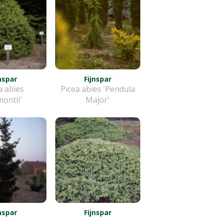
jnspar
Fijnspar
a abies
Picea abies 'Pendula
ontii'
Major'
jnspar
Fijnspar