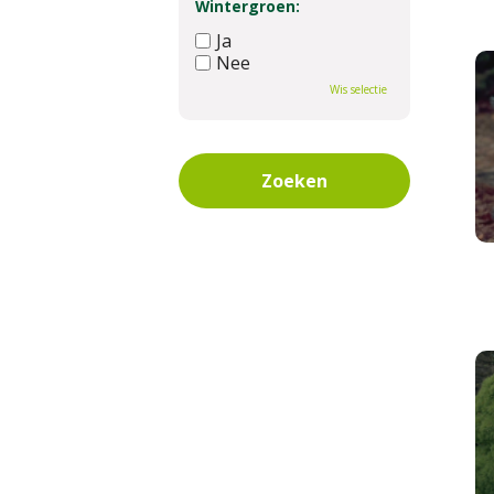
Wintergroen:
Ja
Nee
Wis selectie