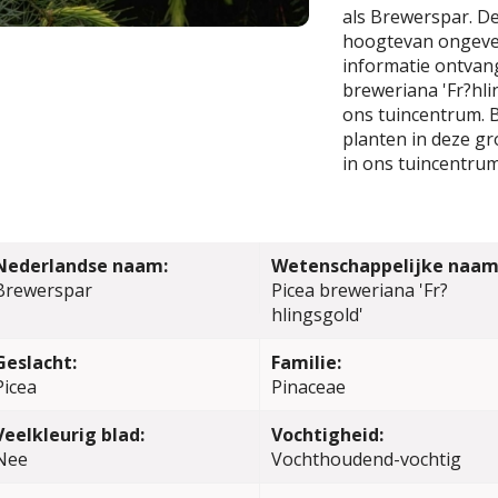
als Brewerspar. D
hoogtevan ongevee
informatie ontvang
breweriana 'Fr?hli
ons tuincentrum. B
planten in deze gr
in ons tuincentrum
Nederlandse naam:
Wetenschappelijke naam
Brewerspar
Picea breweriana 'Fr?
hlingsgold'
Geslacht:
Familie:
Picea
Pinaceae
Veelkleurig blad:
Vochtigheid:
Nee
Vochthoudend-vochtig