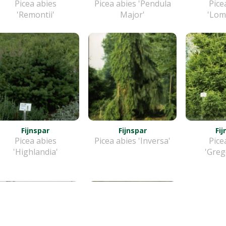
Picea abies
Picea abies 'Pendula
Pice
'Remontii'
Major'
'Lomb
Fijnspar
Fijnspar
Fi
Picea abies
Picea abies 'Inversa'
Pice
'Highlandia'
'Greg