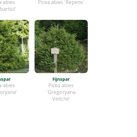
a abies
Picea abies 'Repens'
artsii'
jnspar
Fijnspar
a abies
Picea abies
oryana'
'Gregoryana
Veitchii'