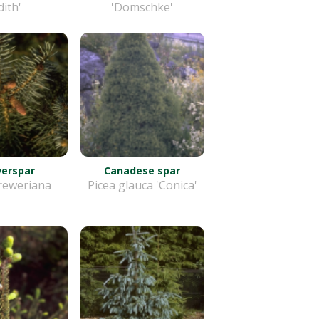
dith'
'Domschke'
erspar
Canadese spar
reweriana
Picea glauca 'Conica'