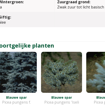
Wintergroen:
Zuurgraad grond:
Ja
Zwak zuur tot licht basisch
Giftig:
Nee
oortgelijke planten
Blauwe spar
Blauwe spar
Blau
Picea pungens f.
Picea pungens 'Iseli
Picea