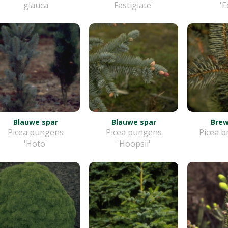
glauca
Fastigiate'
'E
Blauwe spar
Blauwe spar
Brew
Picea pungens
Picea pungens
Picea b
'Hoto'
'Hoopsii'