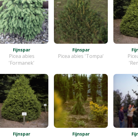
Fijnspar
Fijnspar
Fi
Picea abies
Picea abies 'Tompa'
Pice
'Formanek'
'Rem
Fijnspar
Fijnspar
Fi