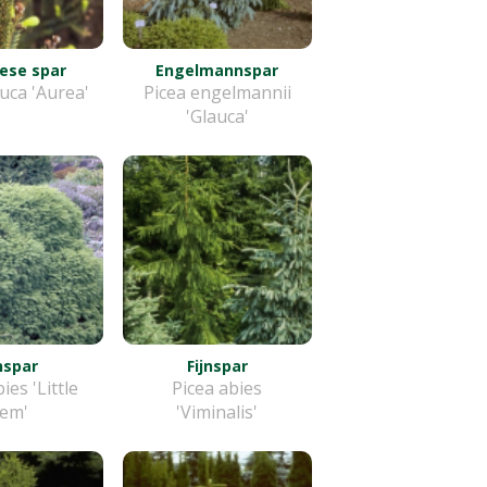
ese spar
Engelmannspar
uca 'Aurea'
Picea engelmannii
'Glauca'
jnspar
Fijnspar
ies 'Little
Picea abies
em'
'Viminalis'