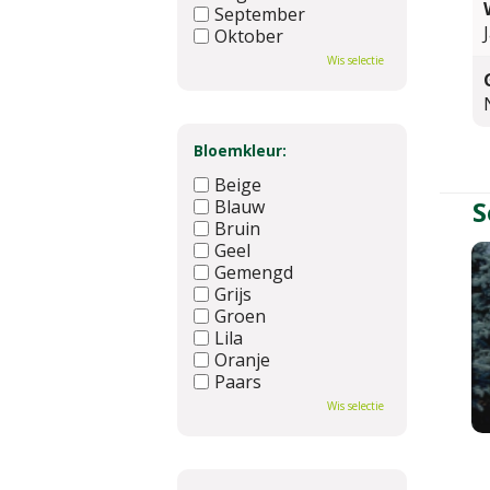
September
Oktober
November
Wis selectie
December
Bloemkleur:
Beige
S
Blauw
Bruin
Geel
Gemengd
Grijs
Groen
Lila
Oranje
Paars
Rood
Wis selectie
Roze
Wit
Zwart