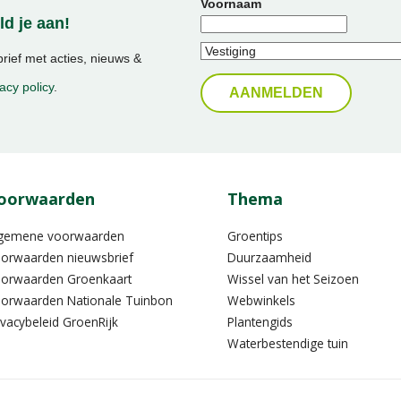
Voornaam
d je aan!
ief met acties, nieuws &
acy policy
.
oorwaarden
Thema
gemene voorwaarden
Groentips
orwaarden nieuwsbrief
Duurzaamheid
orwaarden Groenkaart
Wissel van het Seizoen
orwaarden Nationale Tuinbon
Webwinkels
ivacybeleid GroenRijk
Plantengids
Waterbestendige tuin