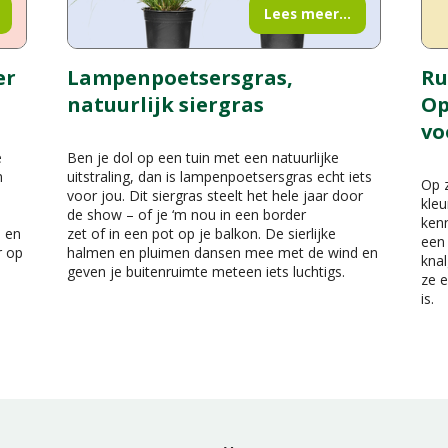
Lees meer...
er
Lampenpoetsersgras,
Ru
natuurlijk siergras
Op
vo
e
Ben je dol op een tuin met een natuurlijke
n
uitstraling, dan is lampenpoetsersgras echt iets
Op z
voor jou. Dit siergras steelt het hele jaar door
kleu
de show – of je ‘m nou in een border
kenn
n en
zet of in een pot op je balkon. De sierlijke
een 
r op
halmen en pluimen dansen mee met de wind en
knal
geven je buitenruimte meteen iets luchtigs.
ze e
is.