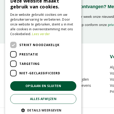
Deze website maakt
gebruik van cookies.
Onze nieuwsbrief ontvangen? Mel
Deze website gebruikt cookies om uw
Ontvang ongeveer 1x per week onze nieuwsbr
gebruikerservaring te verbeteren. Door
activiteiten!
onze website te gebruiken, stemt u in met
We slaan uw gegevens op conform onze
priv
alle cookies in overeenstemming met ons
Cookiebeleid.
Lees verder
STRIKT NOODZAKELIJK
PRESTATIE
Over GroenRijk
V
TARGETING
Vacatures
Al
Zakelijk
Vo
NIET-GECLASSIFICEERD
Vestigingen & Openingstijden
Vo
Contactinformatie & Gegevens
Vo
OPSLAAN EN SLUITEN
GRS-Platform
Pr
ALLES AFWIJZEN
DETAILS WEERGEVEN