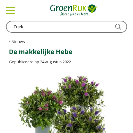
G
a
n
a
a
r
c
Nieuws
o
De makkelijke Hebe
n
t
Gepubliceerd op
24 augustus 2022
e
n
t