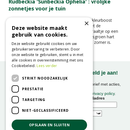
Rudbeckia 'Sunbeckia Ophelia' : vrolijke
zonnetjes voor je tuin
Op zoek naar een plant die je tuin een flinke kleurboost
×
geeft in de zomer en herfst? Maak kennis met de
Deze website maakt
Rudbeckia ‘Sunbeckia Ophelia’ – een zonnestraaltje op een
gebruik van cookies.
steel. Met haar knalgele bloemblaadjes en frisgroen hart
fleurt ze elke border of pot op alsof het altijd zomer is.
Deze website gebruikt cookies om uw
gebruikerservaring te verbeteren. Door
onze website te gebruiken, stemt u in met
alle cookies in overeenstemming met ons
Cookiebeleid.
Lees verder
Onze nieuwsbrief ontvangen? Meld je aan!
STRIKT NOODZAKELIJK
Ontvang ongeveer 1x per week onze nieuwsbrief met acties,
PRESTATIE
nieuws & activiteiten!
We slaan uw gegevens op conform onze
privacy policy
.
Voornaam
E-mailadres
TARGETING
NIET-GECLASSIFICEERD
OPSLAAN EN SLUITEN