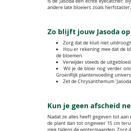
is de Jasoda een echte eyecatcher; 
andere late bloeiers zoals herfstaste
Zo blijft jouw Jasoda op
Zorg dat de kluit niet uitdroogt
Hou er rekening mee dat de bl
de bloemen.
Verwijder steeds de uitgebloei
Wil je de bloei nog verder on
GroenRijk plantenvoeding universe
Zet de Chrysanthemum 'Jasoda' 
Kun je geen afscheid n
Nadat ze alles heeft gegeven tot aan d
de plant dan tot ongeveer 15 cm terug
plek tijdens de wintermaanden. Zorg d