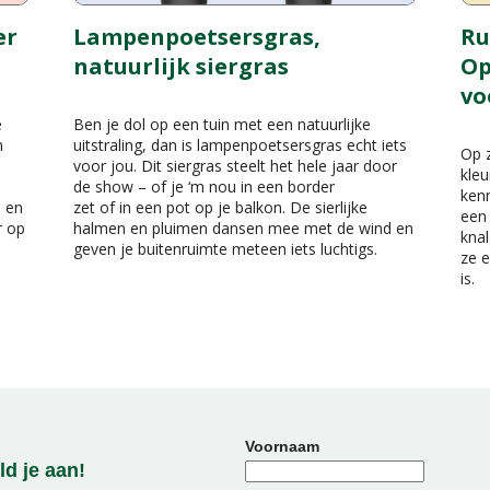
er
Lampenpoetsersgras,
Ru
natuurlijk siergras
Op
vo
e
Ben je dol op een tuin met een natuurlijke
n
uitstraling, dan is lampenpoetsersgras echt iets
Op z
voor jou. Dit siergras steelt het hele jaar door
kleu
de show – of je ‘m nou in een border
kenn
n en
zet of in een pot op je balkon. De sierlijke
een 
r op
halmen en pluimen dansen mee met de wind en
knal
geven je buitenruimte meteen iets luchtigs.
ze e
is.
Voornaam
d je aan!