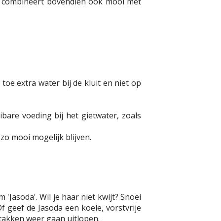
nt combineert bovendien ook mooi met
e extra water bij de kluit en niet op
bare voeding bij het gietwater, zoals
o mooi mogelijk blijven.
'Jasoda'. Wil je haar niet kwijt? Snoei
f geef de Jasoda een koele, vorstvrije
 takken weer gaan uitlopen.