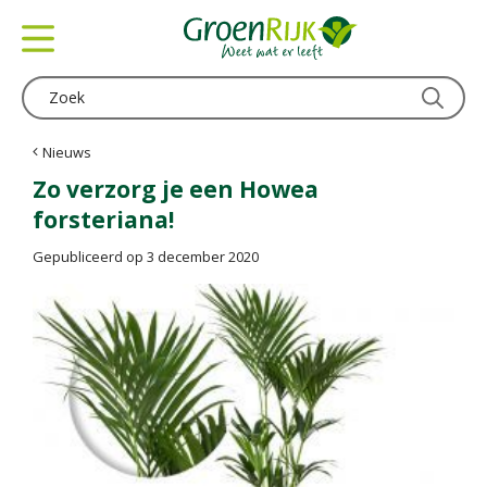
G
a
n
a
a
r
c
Nieuws
o
Zo verzorg je een Howea
n
forsteriana!
t
e
Gepubliceerd op
3 december 2020
n
t