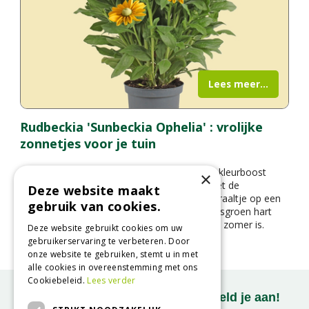
Lees meer...
Rudbeckia 'Sunbeckia Ophelia' : vrolijke
zonnetjes voor je tuin
Op zoek naar een plant die je tuin een flinke kleurboost
×
geeft in de zomer en herfst? Maak kennis met de
Deze website maakt
Rudbeckia ‘Sunbeckia Ophelia’ – een zonnestraaltje op een
gebruik van cookies.
steel. Met haar knalgele bloemblaadjes en frisgroen hart
fleurt ze elke border of pot op alsof het altijd zomer is.
Deze website gebruikt cookies om uw
gebruikerservaring te verbeteren. Door
onze website te gebruiken, stemt u in met
alle cookies in overeenstemming met ons
Cookiebeleid.
Lees verder
Onze nieuwsbrief ontvangen? Meld je aan!