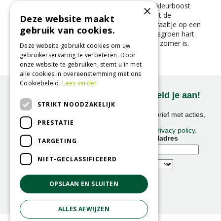
Op zoek naar een plant die je tuin een flinke kleurboost
×
geeft in de zomer en herfst? Maak kennis met de
Deze website maakt
Rudbeckia ‘Sunbeckia Ophelia’ – een zonnestraaltje op een
gebruik van cookies.
steel. Met haar knalgele bloemblaadjes en frisgroen hart
fleurt ze elke border of pot op alsof het altijd zomer is.
Deze website gebruikt cookies om uw
gebruikerservaring te verbeteren. Door
onze website te gebruiken, stemt u in met
alle cookies in overeenstemming met ons
Cookiebeleid.
Lees verder
Onze nieuwsbrief ontvangen? Meld je aan!
STRIKT NOODZAKELIJK
Ontvang ongeveer 1x per week onze nieuwsbrief met acties,
PRESTATIE
nieuws & activiteiten!
We slaan uw gegevens op conform onze
privacy policy
.
Voornaam
E-mailadres
TARGETING
NIET-GECLASSIFICEERD
OPSLAAN EN SLUITEN
ALLES AFWIJZEN