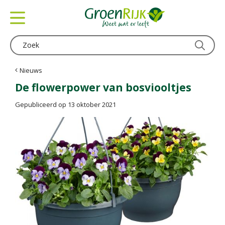
G
a
n
a
a
r
c
Nieuws
o
De flowerpower van bosviooltjes
n
t
Gepubliceerd op
13 oktober 2021
e
n
t