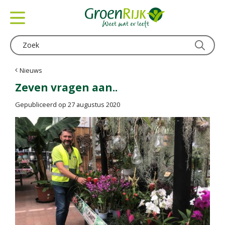
G
a
n
a
a
r
c
Nieuws
o
Zeven vragen aan..
n
t
Gepubliceerd op
27 augustus 2020
e
n
t