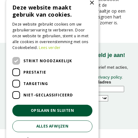
×
geeft in de zomer en herfst? Maak kennis met de
Deze website maakt
Rudbeckia ‘Sunbeckia Ophelia’ – een zonnestraaltje op een
gebruik van cookies.
steel. Met haar knalgele bloemblaadjes en frisgroen hart
fleurt ze elke border of pot op alsof het altijd zomer is.
Deze website gebruikt cookies om uw
gebruikerservaring te verbeteren. Door
onze website te gebruiken, stemt u in met
alle cookies in overeenstemming met ons
Cookiebeleid.
Lees verder
Onze nieuwsbrief ontvangen? Meld je aan!
STRIKT NOODZAKELIJK
Ontvang ongeveer 1x per week onze nieuwsbrief met acties,
PRESTATIE
nieuws & activiteiten!
We slaan uw gegevens op conform onze
privacy policy
.
Voornaam
E-mailadres
TARGETING
NIET-GECLASSIFICEERD
OPSLAAN EN SLUITEN
ALLES AFWIJZEN