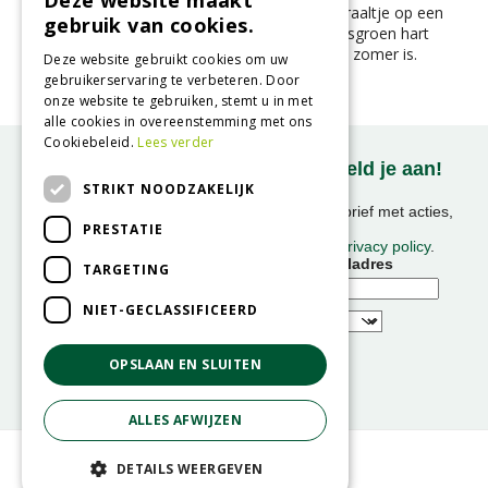
Deze website maakt
Rudbeckia ‘Sunbeckia Ophelia’ – een zonnestraaltje op een
gebruik van cookies.
steel. Met haar knalgele bloemblaadjes en frisgroen hart
fleurt ze elke border of pot op alsof het altijd zomer is.
Deze website gebruikt cookies om uw
gebruikerservaring te verbeteren. Door
onze website te gebruiken, stemt u in met
alle cookies in overeenstemming met ons
Cookiebeleid.
Lees verder
Onze nieuwsbrief ontvangen? Meld je aan!
STRIKT NOODZAKELIJK
Ontvang ongeveer 1x per week onze nieuwsbrief met acties,
PRESTATIE
nieuws & activiteiten!
We slaan uw gegevens op conform onze
privacy policy
.
Voornaam
E-mailadres
TARGETING
NIET-GECLASSIFICEERD
OPSLAAN EN SLUITEN
ALLES AFWIJZEN
© GroenRijk
DETAILS WEERGEVEN