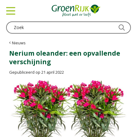
G
a
n
a
a
r
c
Nieuws
o
Nerium oleander: een opvallende
n
verschijning
t
e
Gepubliceerd op
21 april 2022
n
t