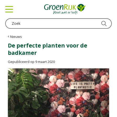
G
a
n
a
a
r
c
Nieuws
o
De perfecte planten voor de
n
badkamer
t
e
Gepubliceerd op
9 maart 2020
n
t