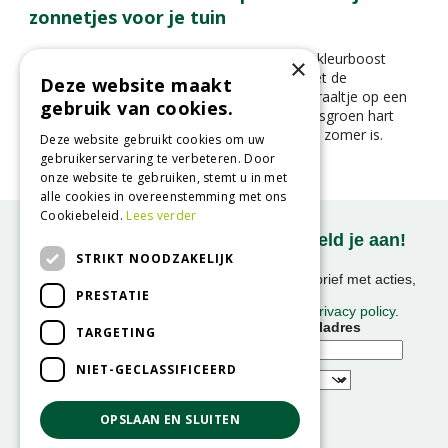
zonnetjes voor je tuin
Op zoek naar een plant die je tuin een flinke kleurboost
×
geeft in de zomer en herfst? Maak kennis met de
Deze website maakt
Rudbeckia ‘Sunbeckia Ophelia’ – een zonnestraaltje op een
gebruik van cookies.
steel. Met haar knalgele bloemblaadjes en frisgroen hart
fleurt ze elke border of pot op alsof het altijd zomer is.
Deze website gebruikt cookies om uw
gebruikerservaring te verbeteren. Door
onze website te gebruiken, stemt u in met
alle cookies in overeenstemming met ons
Cookiebeleid.
Lees verder
Onze nieuwsbrief ontvangen? Meld je aan!
STRIKT NOODZAKELIJK
Ontvang ongeveer 1x per week onze nieuwsbrief met acties,
PRESTATIE
nieuws & activiteiten!
We slaan uw gegevens op conform onze
privacy policy
.
Voornaam
E-mailadres
TARGETING
NIET-GECLASSIFICEERD
OPSLAAN EN SLUITEN