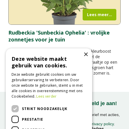
Lees meer...
Rudbeckia 'Sunbeckia Ophelia' : vrolijke
zonnetjes voor je tuin
Op zoek naar een plant die je tuin een flinke kleurboost
×
geeft in de zomer en herfst? Maak kennis met de
Deze website maakt
Rudbeckia ‘Sunbeckia Ophelia’ – een zonnestraaltje op een
gebruik van cookies.
steel. Met haar knalgele bloemblaadjes en frisgroen hart
fleurt ze elke border of pot op alsof het altijd zomer is.
Deze website gebruikt cookies om uw
gebruikerservaring te verbeteren. Door
onze website te gebruiken, stemt u in met
alle cookies in overeenstemming met ons
Cookiebeleid.
Lees verder
Onze nieuwsbrief ontvangen? Meld je aan!
STRIKT NOODZAKELIJK
Ontvang ongeveer 1x per week onze nieuwsbrief met acties,
PRESTATIE
nieuws & activiteiten!
We slaan uw gegevens op conform onze
privacy policy
.
Voornaam
E-mailadres