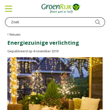
G
a
n
a
a
r
c
Nieuws
o
Energiezuinige verlichting
n
t
Gepubliceerd op
4 november 2019
e
n
t