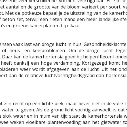
rassend veel verschillende vormen verkrijgbaar. Er zijn 
t aantal en de grootte van de bloem varieert per soort. Va
t. Met de potkeuze bepaal je de uitstraling van de kamerh
f beton zet, terwijl een rieten mand een meer landelijke sf
a’s en groene kamerplanten bij elkaar.
sen vaak last van droge lucht in huis. Gezondheidsklachte
n of neus- en keelproblemen. Om de droge lucht tegen
en. Daar kan de kamerhortensia goed bij helpen! Recent ond
 heeft dankzij een hoge verdamping. Kortgezegd komt het
laderen weer wordt afgegeven aan de lucht. Uit het onde
vert aan de relatieve luchtvochtigheidsgraad dan hortensia.
zijn recht op een lichte plek, maar liever niet in de voll
water te geven. Als de grond licht vochtig aanvoelt, is dat
e slok water en in mum van tijd staat de kamerhortensia 
twee weken vloeibare plantenvoeding aan het gietwater to