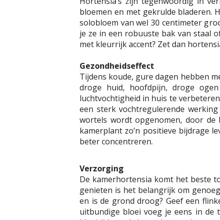
Hortensia’s zijn tegenwoordig in ver
bloemen en met gekrulde bladeren. He
solobloem van wel 30 centimeter groo
je ze in een robuuste bak van staal o
met kleurrijk accent? Zet dan hortensi
Gezondheidseffect
Tijdens koude, gure dagen hebben men
droge huid, hoofdpijn, droge oge
luchtvochtigheid in huis te verbeter
een sterk vochtregulerende werking
wortels wordt opgenomen, door de b
kamerplant zo’n positieve bijdrage le
beter concentreren.
Verzorging
De kamerhortensia komt het beste tot 
genieten is het belangrijk om genoeg 
en is de grond droog? Geef een flink
uitbundige bloei voeg je eens in de 