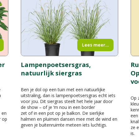
Lees meer...
er
Lampenpoetsersgras,
Ru
natuurlijk siergras
Op
vo
e
Ben je dol op een tuin met een natuurlijke
n
uitstraling, dan is lampenpoetsersgras echt iets
Op z
voor jou. Dit siergras steelt het hele jaar door
kleu
de show – of je ‘m nou in een border
kenn
n en
zet of in een pot op je balkon. De sierlijke
een 
r op
halmen en pluimen dansen mee met de wind en
knal
geven je buitenruimte meteen iets luchtigs.
ze e
is.