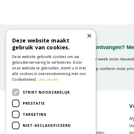
×
Deze website maakt
gebruik van cookies.
Onze nieuwsbrief ontvangen? Mel
Deze website gebruikt cookies om uw
Ontvang ongeveer 1x per week onze nieuwsbr
gebruikerservaring te verbeteren. Door
activiteiten!
onze website te gebruiken, stemt u in met
We slaan uw gegevens op conform onze
priv
alle cookies in overeenstemming met ons
Cookiebeleid.
Lees verder
STRIKT NOODZAKELIJK
PRESTATIE
Over GroenRijk
V
TARGETING
Vacatures
Al
Zakelijk
Vo
NIET-GECLASSIFICEERD
Vestigingen & Openingstijden
Vo