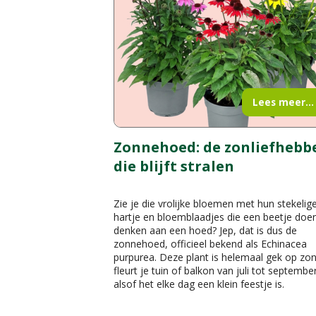
Lees meer...
Zonnehoed: de zonliefhebb
die blijft stralen
Zie je die vrolijke bloemen met hun stekelig
hartje en bloemblaadjes die een beetje doe
denken aan een hoed? Jep, dat is dus de
zonnehoed, officieel bekend als Echinacea
purpurea. Deze plant is helemaal gek op zo
fleurt je tuin of balkon van juli tot septembe
alsof het elke dag een klein feestje is.