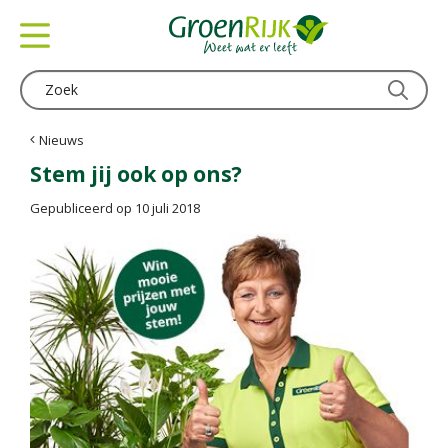
G
a
n
a
a
r
c
Nieuws
o
Stem jij ook op ons?
n
t
Gepubliceerd op
10 juli 2018
e
n
t