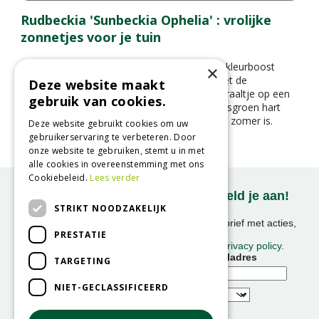
Rudbeckia 'Sunbeckia Ophelia' : vrolijke
zonnetjes voor je tuin
Op zoek naar een plant die je tuin een flinke kleurboost
×
geeft in de zomer en herfst? Maak kennis met de
Deze website maakt
Rudbeckia ‘Sunbeckia Ophelia’ – een zonnestraaltje op een
gebruik van cookies.
steel. Met haar knalgele bloemblaadjes en frisgroen hart
fleurt ze elke border of pot op alsof het altijd zomer is.
Deze website gebruikt cookies om uw
gebruikerservaring te verbeteren. Door
onze website te gebruiken, stemt u in met
alle cookies in overeenstemming met ons
Cookiebeleid.
Lees verder
Onze nieuwsbrief ontvangen? Meld je aan!
STRIKT NOODZAKELIJK
Ontvang ongeveer 1x per week onze nieuwsbrief met acties,
PRESTATIE
nieuws & activiteiten!
We slaan uw gegevens op conform onze
privacy policy
.
Voornaam
E-mailadres
TARGETING
NIET-GECLASSIFICEERD