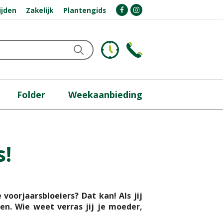
ijden
Zakelijk
Plantengids
Folder
Weekaanbieding
s!
e
voorjaarsbloeiers? Dat kan! Als jij
n. Wie weet verras jij je moeder,