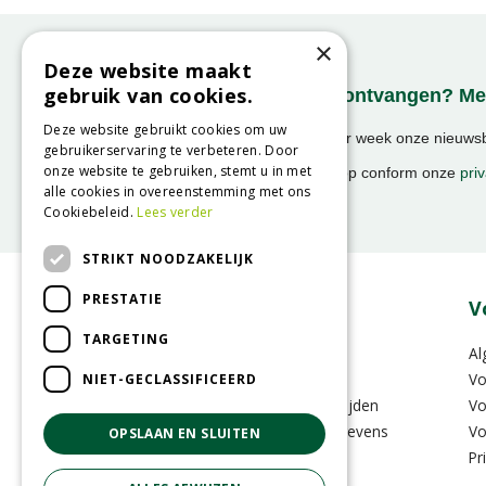
×
Deze website maakt
gebruik van cookies.
Onze nieuwsbrief ontvangen? Mel
Deze website gebruikt cookies om uw
Ontvang ongeveer 1x per week onze nieuwsbr
gebruikerservaring te verbeteren. Door
activiteiten!
onze website te gebruiken, stemt u in met
We slaan uw gegevens op conform onze
priv
alle cookies in overeenstemming met ons
Cookiebeleid.
Lees verder
STRIKT NOODZAKELIJK
PRESTATIE
Over GroenRijk
V
TARGETING
Vacatures
Al
Zakelijk
Vo
NIET-GECLASSIFICEERD
Vestigingen & Openingstijden
Vo
Contactinformatie & Gegevens
Vo
OPSLAAN EN SLUITEN
GRS-Platform
Pr