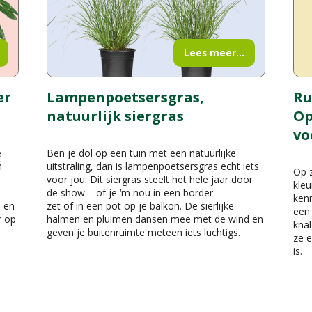
Lees meer...
er
Lampenpoetsersgras,
Ru
natuurlijk siergras
Op
vo
e
Ben je dol op een tuin met een natuurlijke
n
uitstraling, dan is lampenpoetsersgras echt iets
Op z
voor jou. Dit siergras steelt het hele jaar door
kleu
de show – of je ‘m nou in een border
kenn
n en
zet of in een pot op je balkon. De sierlijke
een 
r op
halmen en pluimen dansen mee met de wind en
knal
geven je buitenruimte meteen iets luchtigs.
ze e
is.