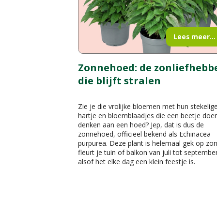
Lees meer...
Zonnehoed: de zonliefhebb
die blijft stralen
Zie je die vrolijke bloemen met hun stekelig
hartje en bloemblaadjes die een beetje doe
denken aan een hoed? Jep, dat is dus de
zonnehoed, officieel bekend als Echinacea
purpurea. Deze plant is helemaal gek op zo
fleurt je tuin of balkon van juli tot septembe
alsof het elke dag een klein feestje is.