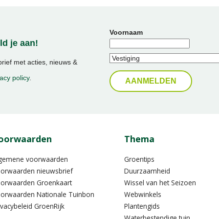
Voornaam
d je aan!
ief met acties, nieuws &
acy policy
.
oorwaarden
Thema
gemene voorwaarden
Groentips
orwaarden nieuwsbrief
Duurzaamheid
orwaarden Groenkaart
Wissel van het Seizoen
orwaarden Nationale Tuinbon
Webwinkels
ivacybeleid GroenRijk
Plantengids
Waterbestendige tuin