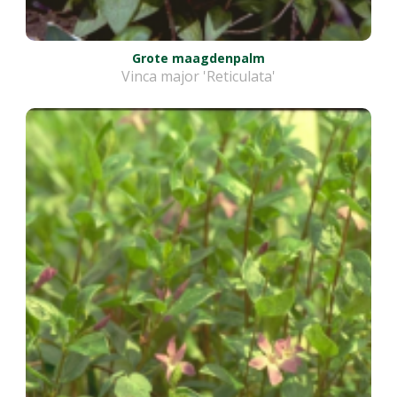
Grote maagdenpalm
Vinca major 'Reticulata'