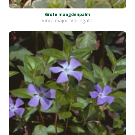
Grote maagdenpalm
Vinca major 'Variegata'