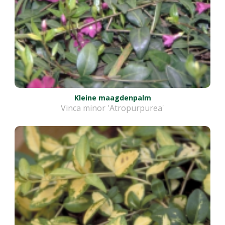
Kleine maagdenpalm
Vinca minor 'Atropurpurea'