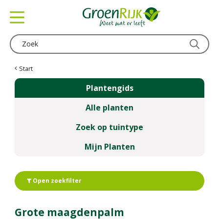
G
a
n
a
a
r
c
Start
o
Plantengids
n
t
Alle planten
e
n
Zoek op tuintype
t
Mijn Planten
Open zoekfilter
Grote maagdenpalm