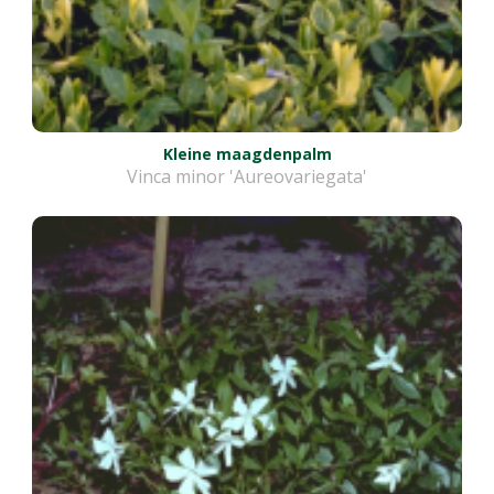
Kleine maagdenpalm
Vinca minor 'Aureovariegata'