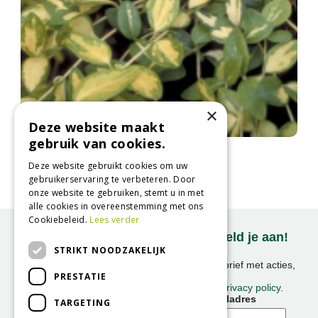
×
Deze website maakt
gebruik van cookies.
Maagdenpalm
Vinca minor 'Illumination'
Deze website gebruikt cookies om uw
gebruikerservaring te verbeteren. Door
onze website te gebruiken, stemt u in met
alle cookies in overeenstemming met ons
Cookiebeleid.
Lees verder
Onze nieuwsbrief ontvangen? Meld je aan!
STRIKT NOODZAKELIJK
Ontvang ongeveer 1x per week onze nieuwsbrief met acties,
PRESTATIE
nieuws & activiteiten!
We slaan uw gegevens op conform onze
privacy policy
.
Voornaam
E-mailadres
TARGETING