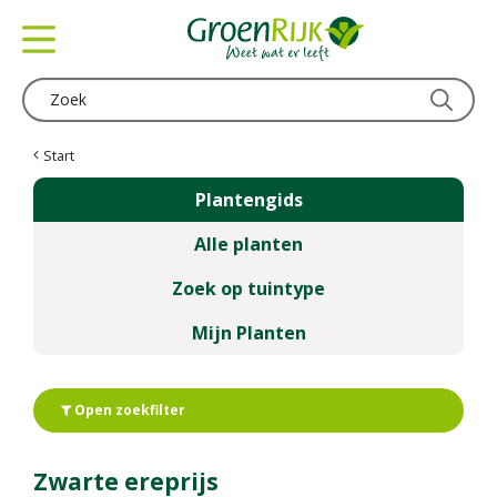
G
a
n
a
a
r
c
Start
o
Plantengids
n
t
Alle planten
e
n
Zoek op tuintype
t
Mijn Planten
Open zoekfilter
Zwarte ereprijs