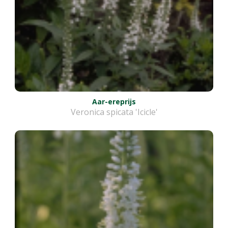
Aar-ereprijs
Veronica spicata 'Icicle'