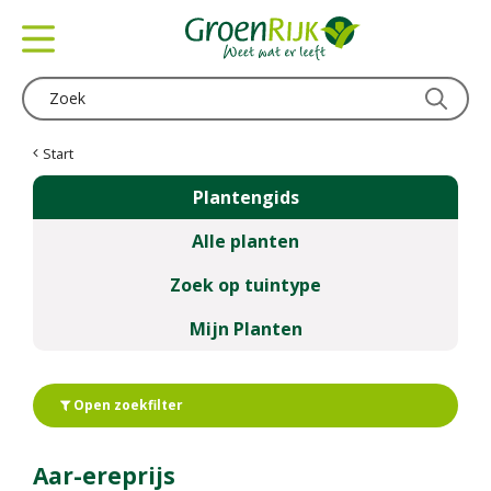
G
a
n
a
a
r
c
Start
o
Plantengids
n
t
Alle planten
e
n
Zoek op tuintype
t
Mijn Planten
Open zoekfilter
Aar-ereprijs