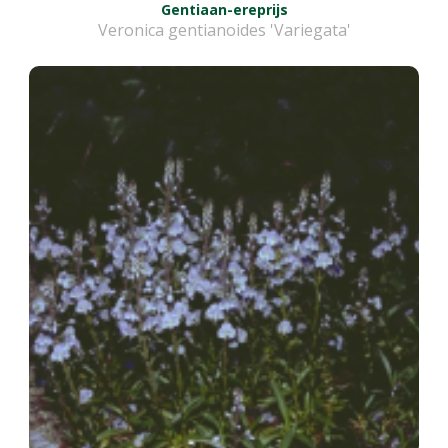
Gentiaan-ereprijs
Veronica gentianoides 'Variegata'