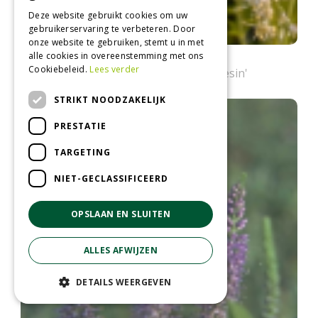
Deze website gebruikt cookies om uw
gebruikerservaring te verbeteren. Door
onze website te gebruiken, stemt u in met
alle cookies in overeenstemming met ons
Lange ereprijs
Cookiebeleid.
Lees verder
Veronica longifolia 'Schneeriesin'
STRIKT NOODZAKELIJK
PRESTATIE
TARGETING
NIET-GECLASSIFICEERD
OPSLAAN EN SLUITEN
ALLES AFWIJZEN
DETAILS WEERGEVEN