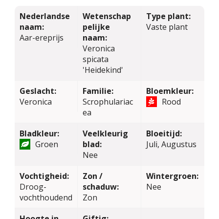
Nederlandse
Wetenschap
Type plant:
naam:
pelijke
Vaste plant
Aar-ereprijs
naam:
Veronica
spicata
'Heidekind'
Geslacht:
Familie:
Bloemkleur:
Veronica
Scrophulariac
Rood
ea
Bladkleur:
Veelkleurig
Bloeitijd:
Groen
blad:
Juli, Augustus
Nee
Vochtigheid:
Zon /
Wintergroen:
Droog-
schaduw:
Nee
vochthoudend
Zon
Hoogte in
Giftig: