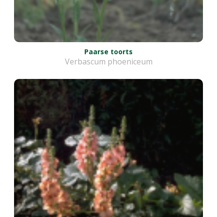
Paarse toorts
Verbascum phoeniceum