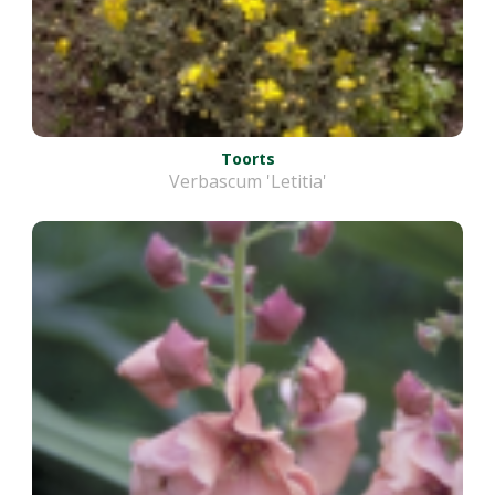
Toorts
Verbascum 'Letitia'