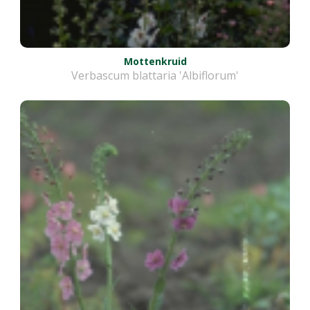
Mottenkruid
Verbascum blattaria 'Albiflorum'