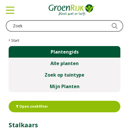
G
a
n
a
a
r
c
Start
o
Plantengids
n
t
Alle planten
e
n
Zoek op tuintype
t
Mijn Planten
Open zoekfilter
Stalkaars