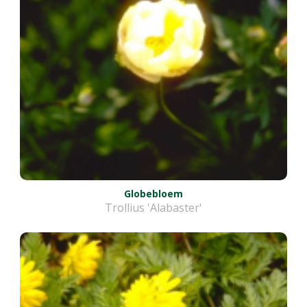
Globebloem
Trollius 'Alabaster'