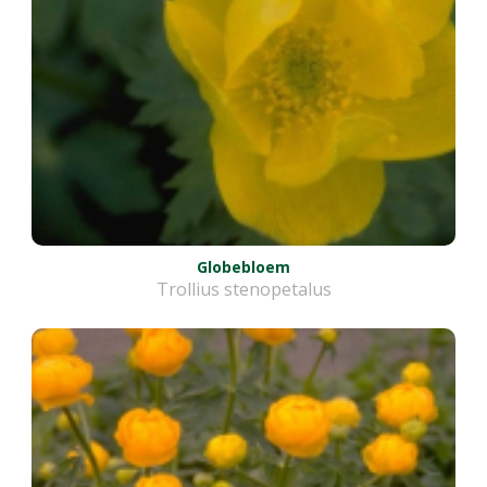
Globebloem
Trollius stenopetalus