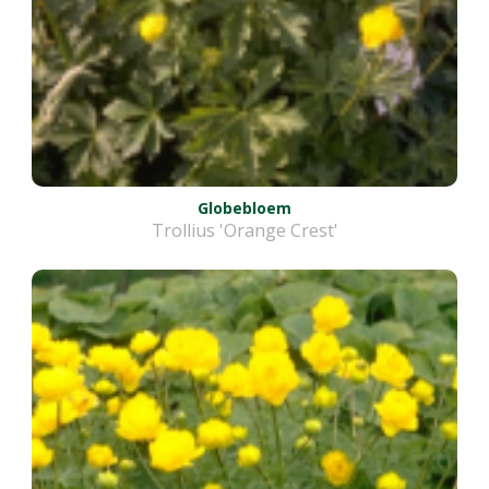
Globebloem
Trollius 'Orange Crest'