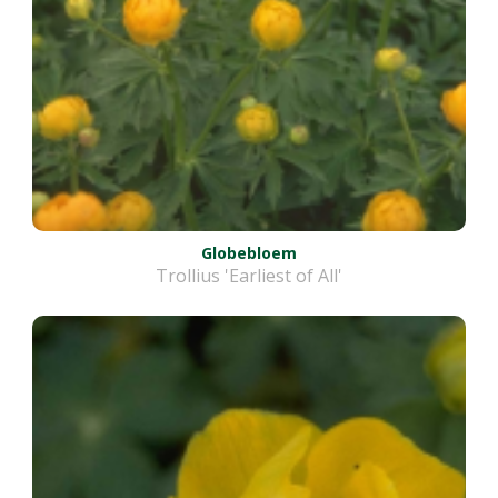
Globebloem
Trollius 'Earliest of All'