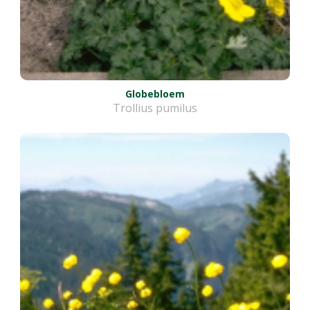
Globebloem
Trollius pumilus