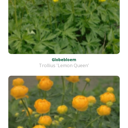
Globebloem
Trollius 'Lemon Queen'