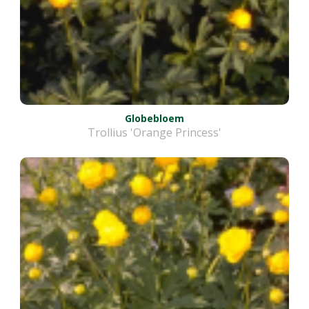
Globebloem
Trollius 'Orange Princess'