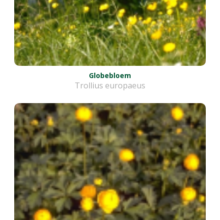
Globebloem
Trollius europaeus