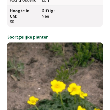
vochthoudend
Zon
Hoogte in
Giftig:
CM:
Nee
80
Soortgelijke planten