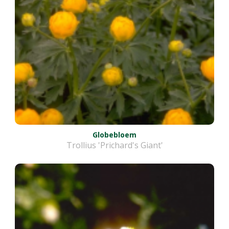
Globebloem
Trollius 'Prichard's Giant'