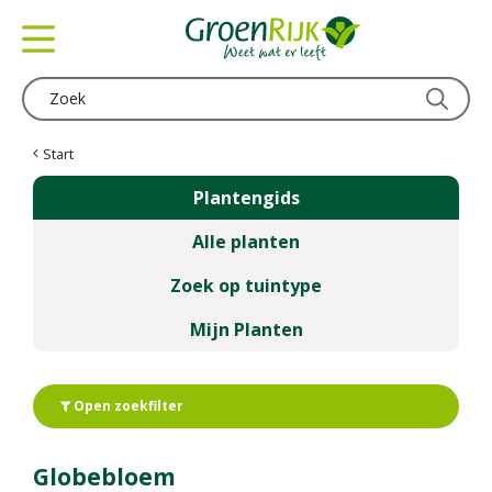
G
a
n
a
a
r
c
Start
o
Plantengids
n
t
Alle planten
e
n
Zoek op tuintype
t
Mijn Planten
Open zoekfilter
Globebloem