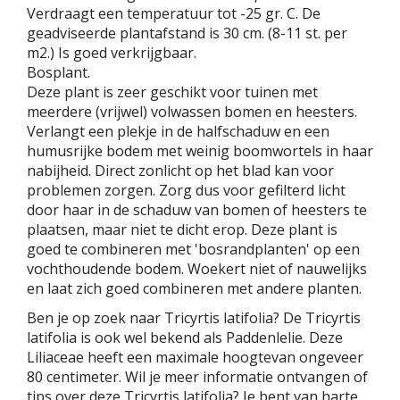
Verdraagt een temperatuur tot -25 gr. C. De
geadviseerde plantafstand is 30 cm. (8-11 st. per
m2.) Is goed verkrijgbaar.
Bosplant.
Deze plant is zeer geschikt voor tuinen met
meerdere (vrijwel) volwassen bomen en heesters.
Verlangt een plekje in de halfschaduw en een
humusrijke bodem met weinig boomwortels in haar
nabijheid. Direct zonlicht op het blad kan voor
problemen zorgen. Zorg dus voor gefilterd licht
door haar in de schaduw van bomen of heesters te
plaatsen, maar niet te dicht erop. Deze plant is
goed te combineren met 'bosrandplanten' op een
vochthoudende bodem. Woekert niet of nauwelijks
en laat zich goed combineren met andere planten.
Ben je op zoek naar Tricyrtis latifolia? De Tricyrtis
latifolia is ook wel bekend als Paddenlelie. Deze
Liliaceae heeft een maximale hoogtevan ongeveer
80 centimeter. Wil je meer informatie ontvangen of
tips over deze Tricyrtis latifolia? Je bent van harte