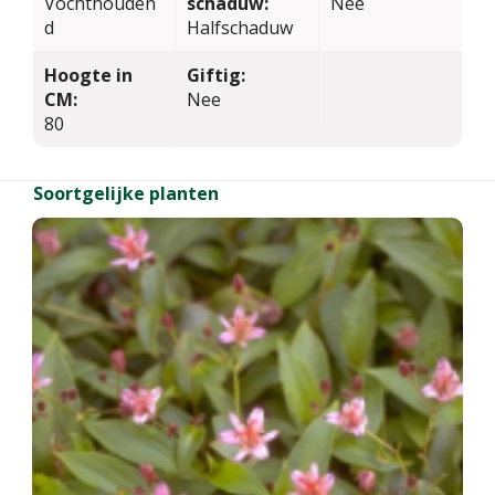
Vochthouden
schaduw:
Nee
d
Halfschaduw
Hoogte in
Giftig:
CM:
Nee
80
Soortgelijke planten