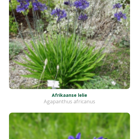
Afrikaanse lelie
Agapanthus africanus