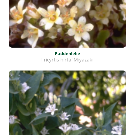
Paddenlelie
Tricyrtis hirta 'Miyazaki'