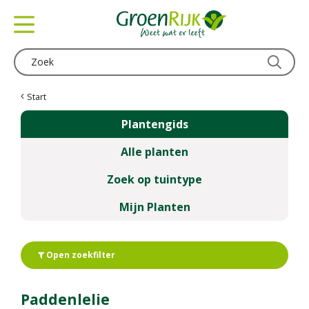
G
a
n
a
a
r
c
Start
o
Plantengids
n
t
Alle planten
e
n
Zoek op tuintype
t
Mijn Planten
Open zoekfilter
Paddenlelie