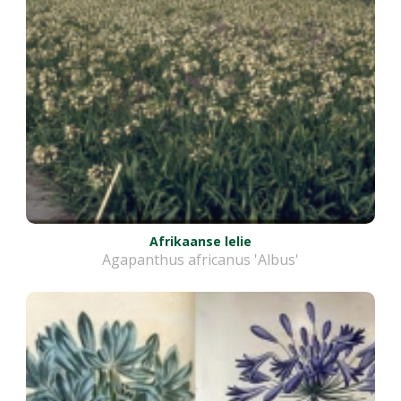
Afrikaanse lelie
Agapanthus africanus 'Albus'