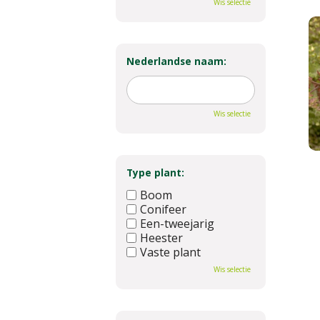
Wis selectie
Nederlandse naam:
Wis selectie
Type plant:
Boom
Conifeer
Een-tweejarig
Heester
Vaste plant
Wis selectie