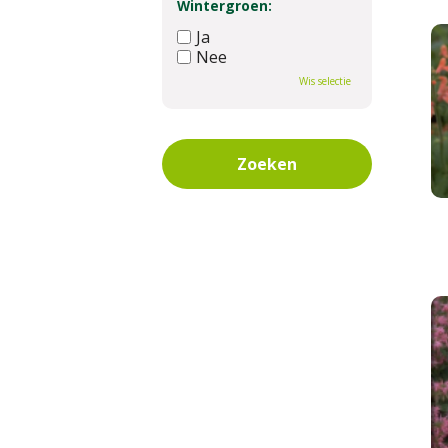
Wintergroen:
Ja
Nee
Wis selectie