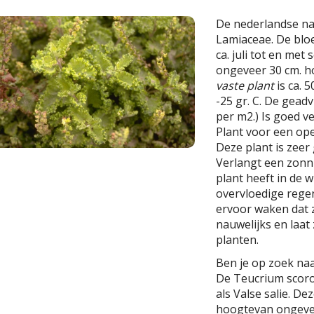
De nederlandse n
Lamiaceae. De bloem
ca. juli tot en me
ongeveer 30 cm. h
vaste plant
is ca. 
-25 gr. C. De geadv
per m2.) Is goed ve
Plant voor een ope
Deze plant is zeer 
Verlangt een zonni
plant heeft in de 
overvloedige rege
ervoor waken dat z
nauwelijks en laa
planten.
Ben je op zoek na
De Teucrium scoro
als Valse salie. D
hoogtevan ongevee