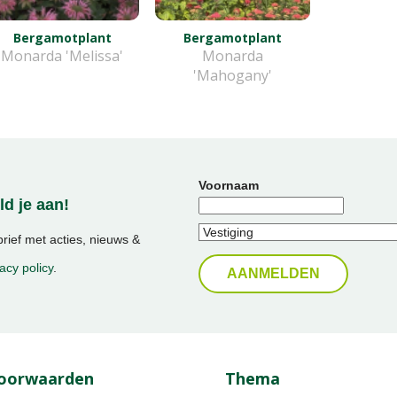
Bergamotplant
Bergamotplant
Monarda 'Melissa'
Monarda
'Mahogany'
Voornaam
d je aan!
ief met acties, nieuws &
acy policy
.
oorwaarden
Thema