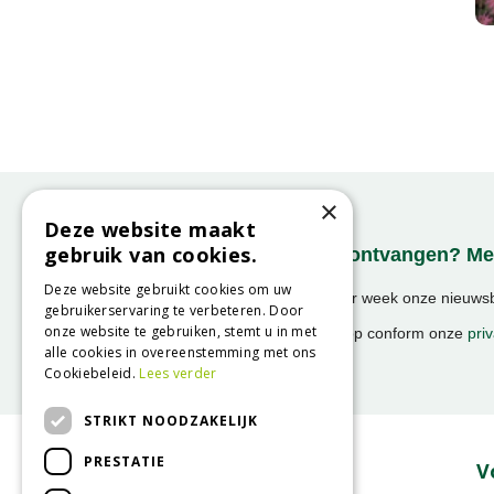
×
Deze website maakt
gebruik van cookies.
Onze nieuwsbrief ontvangen? Mel
Deze website gebruikt cookies om uw
Ontvang ongeveer 1x per week onze nieuwsbr
gebruikerservaring te verbeteren. Door
activiteiten!
onze website te gebruiken, stemt u in met
We slaan uw gegevens op conform onze
priv
alle cookies in overeenstemming met ons
Cookiebeleid.
Lees verder
STRIKT NOODZAKELIJK
PRESTATIE
Over GroenRijk
V