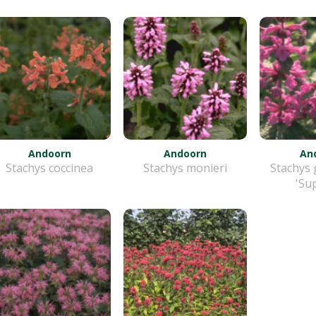
Andoorn
Andoorn
An
Stachys coccinea
Stachys monieri
Stachys 
'Su