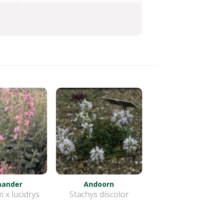
ander
Andoorn
 x lucidrys
Stachys discolor