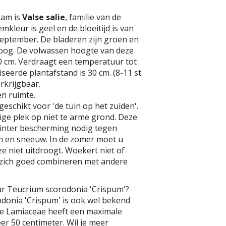
aam is
Valse salie
, familie van de
kleur is geel en de bloeitijd is van
t september. De bladeren zijn groen en
oog. De volwassen hoogte van deze
50 cm. Verdraagt een temperatuur tot
iseerde plantafstand is 30 cm. (8-11 st.
rkrijgbaar.
n ruimte.
geschikt voor 'de tuin op het zuiden'.
ge plek op niet te arme grond. Deze
winter bescherming nodig tegen
n en sneeuw. In de zomer moet u
e niet uitdroogt. Woekert niet of
t zich goed combineren met andere
ar Teucrium scorodonia 'Crispum'?
donia 'Crispum' is ook wel bekend
eze Lamiaceae heeft een maximale
r 50 centimeter. Wil je meer