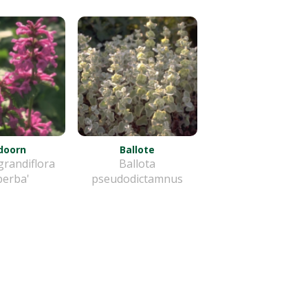
doorn
Ballote
grandiflora
Ballota
perba'
pseudodictamnus