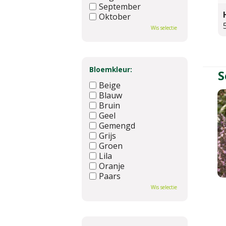
September
Oktober
November
Wis selectie
December
Bloemkleur:
S
Beige
Blauw
Bruin
Geel
Gemengd
Grijs
Groen
Lila
Oranje
Paars
Rood
Wis selectie
Roze
Wit
Zwart