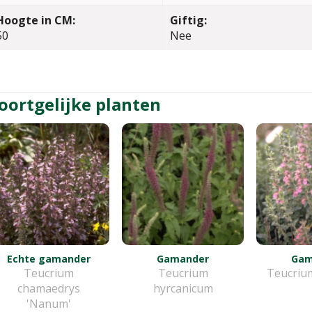
Hoogte in CM:
Giftig:
50
Nee
oortgelijke planten
Echte gamander
Gamander
Gam
Teucrium
Teucrium
Teucrium
chamaedrys
hyrcanicum
'Nanum'