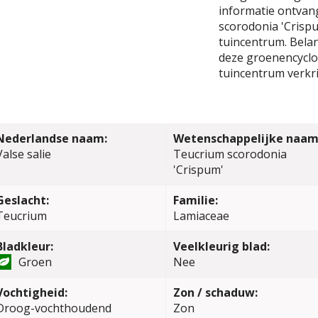
informatie ontvan
scorodonia 'Crispu
tuincentrum. Belang
deze groenencyclop
tuincentrum verkri
Nederlandse naam:
Wetenschappelijke naam
Valse salie
Teucrium scorodonia
'Crispum'
Geslacht:
Familie:
Teucrium
Lamiaceae
Bladkleur:
Veelkleurig blad:
Groen
Nee
Vochtigheid:
Zon / schaduw:
Droog-vochthoudend
Zon