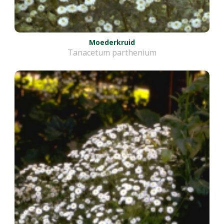
Moederkruid
Tanacetum parthenium