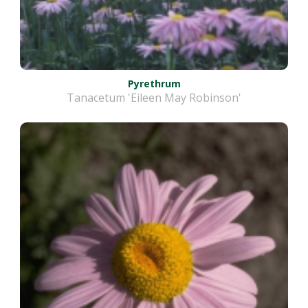
Pyrethrum
Tanacetum 'Eileen May Robinson'