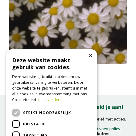
×
Deze website maakt
gebruik van cookies.
Wormkruid
Tanacetum corymbosum
Deze website gebruikt cookies om uw
gebruikerservaring te verbeteren. Door
onze website te gebruiken, stemt u in met
alle cookies in overeenstemming met ons
Cookiebeleid.
Lees verder
Onze nieuwsbrief ontvangen? Meld je aan!
STRIKT NOODZAKELIJK
Ontvang ongeveer 1x per week onze nieuwsbrief met acties,
PRESTATIE
nieuws & activiteiten!
We slaan uw gegevens op conform onze
privacy policy
.
Voornaam
E-mailadres
TARGETING