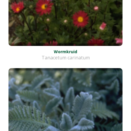
Wormkruid
Tanacetum carinatum