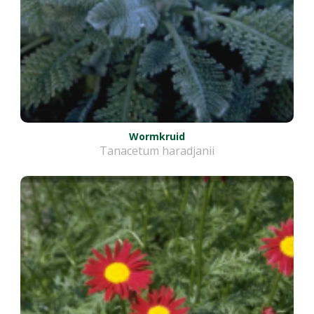
Wormkruid
Tanacetum haradjanii