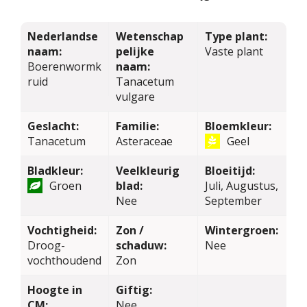
Nederlandse
Wetenschap
Type plant:
naam:
pelijke
Vaste plant
Boerenwormk
naam:
ruid
Tanacetum
vulgare
Geslacht:
Familie:
Bloemkleur:
Tanacetum
Asteraceae
Geel
Bladkleur:
Veelkleurig
Bloeitijd:
Groen
blad:
Juli, Augustus,
Nee
September
Vochtigheid:
Zon /
Wintergroen:
Droog-
schaduw:
Nee
vochthoudend
Zon
Hoogte in
Giftig:
CM:
Nee