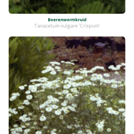
Boerenwormkruid
Tanacetum vulgare 'Crispum'