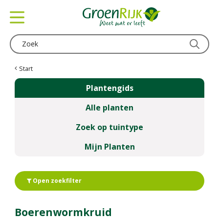
G
a
n
a
a
r
c
Start
o
Plantengids
n
t
Alle planten
e
n
Zoek op tuintype
t
Mijn Planten
Open zoekfilter
Boerenwormkruid