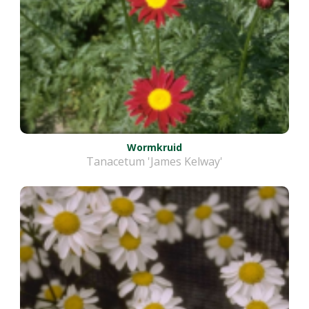
Wormkruid
Tanacetum 'James Kelway'