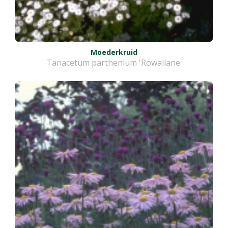
Moederkruid
Tanacetum parthenium 'Rowallane'