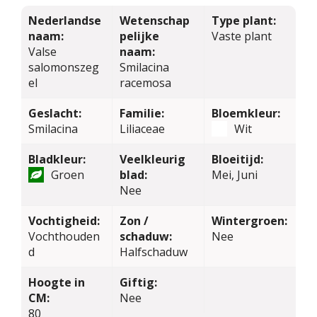
Nederlandse
Wetenschap
Type plant:
naam:
pelijke
Vaste plant
Valse
naam:
salomonszeg
Smilacina
el
racemosa
Geslacht:
Familie:
Bloemkleur:
Smilacina
Liliaceae
Wit
Bladkleur:
Veelkleurig
Bloeitijd:
Groen
blad:
Mei, Juni
Nee
Vochtigheid:
Zon /
Wintergroen:
Vochthouden
schaduw:
Nee
d
Halfschaduw
Hoogte in
Giftig:
CM:
Nee
80