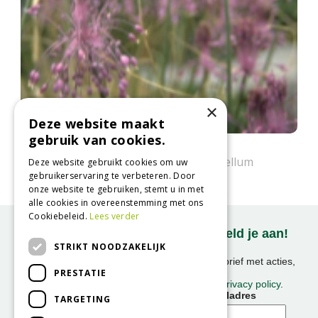
×
Deze website maakt
gebruik van cookies.
Berglook
Allium carinatum subsp. pulchellum
Deze website gebruikt cookies om uw
gebruikerservaring te verbeteren. Door
onze website te gebruiken, stemt u in met
alle cookies in overeenstemming met ons
Cookiebeleid.
Lees verder
Onze nieuwsbrief ontvangen? Meld je aan!
STRIKT NOODZAKELIJK
Ontvang ongeveer 1x per week onze nieuwsbrief met acties,
PRESTATIE
nieuws & activiteiten!
We slaan uw gegevens op conform onze
privacy policy
.
Voornaam
E-mailadres
TARGETING