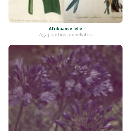
Afrikaanse lelie
Agapanthus umbellatus