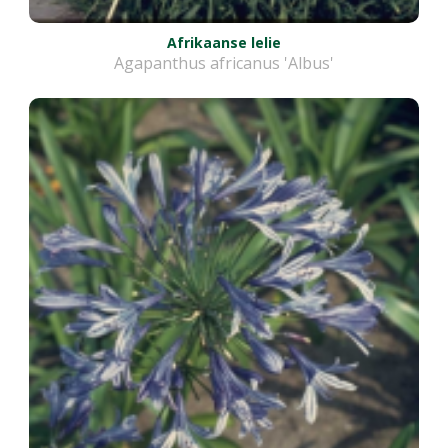
Afrikaanse lelie
Agapanthus africanus 'Albus'