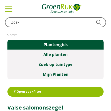
G
a
n
a
a
r
c
Start
o
Plantengids
n
t
Alle planten
e
n
Zoek op tuintype
t
Mijn Planten
Open zoekfilter
Valse salomonszegel