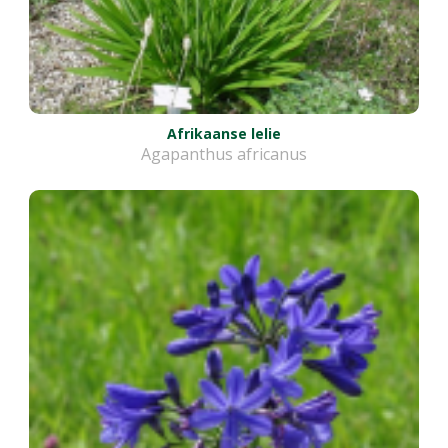
Afrikaanse lelie
Agapanthus africanus