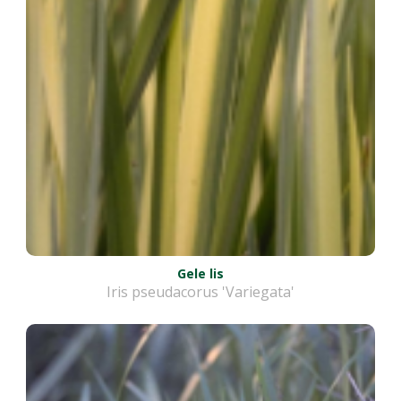
Gele lis
Iris pseudacorus 'Variegata'