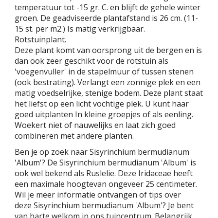
temperatuur tot -15 gr. C. en blijft de gehele winter
groen. De geadviseerde plantafstand is 26 cm. (11-
15 st. per m2.) Is matig verkrijgbaar.
Rotstuinplant.
Deze plant komt van oorsprong uit de bergen en is
dan ook zeer geschikt voor de rotstuin als
'voegenvuller' in de stapelmuur of tussen stenen
(ook bestrating). Verlangt een zonnige plek en een
matig voedselrijke, stenige bodem. Deze plant staat
het liefst op een licht vochtige plek. U kunt haar
goed uitplanten In kleine groepjes of als eenling.
Woekert niet of nauwelijks en laat zich goed
combineren met andere planten.
Ben je op zoek naar Sisyrinchium bermudianum
'Album'? De Sisyrinchium bermudianum 'Album' is
ook wel bekend als Ruslelie. Deze Iridaceae heeft
een maximale hoogtevan ongeveer 25 centimeter.
Wil je meer informatie ontvangen of tips over
deze Sisyrinchium bermudianum 'Album'? Je bent
van harte welkom in ons tuincentrum. Belangrijk