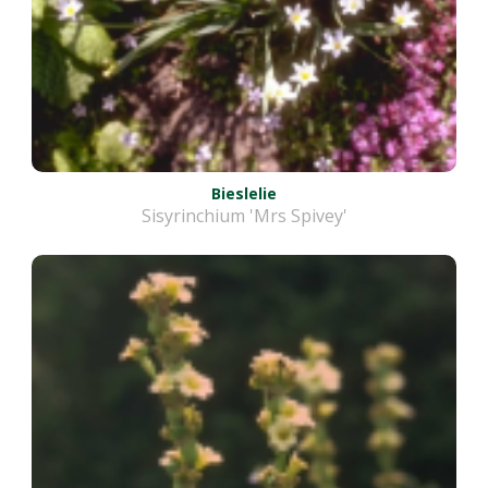
Bieslelie
Sisyrinchium 'Mrs Spivey'