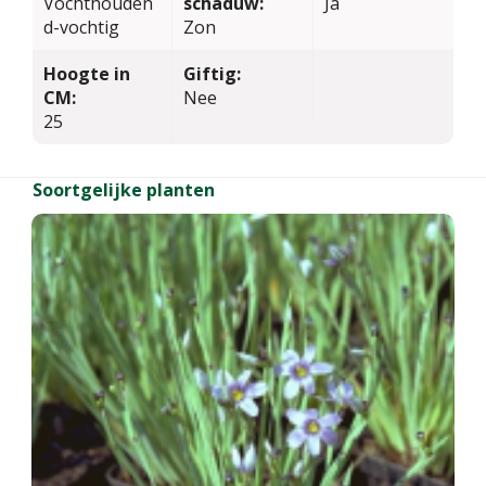
Vochthouden
schaduw:
Ja
d-vochtig
Zon
Hoogte in
Giftig:
CM:
Nee
25
Soortgelijke planten