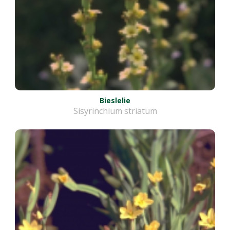
Bieslelie
Sisyrinchium striatum