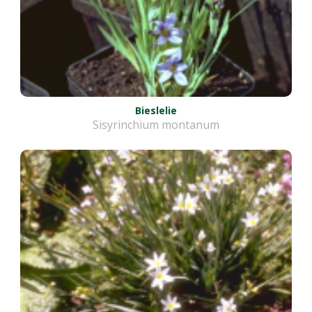
Bieslelie
Sisyrinchium montanum