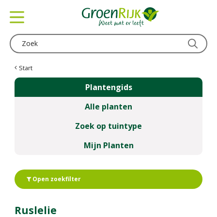
G
a
n
a
a
r
c
Start
o
Plantengids
n
t
Alle planten
e
n
Zoek op tuintype
t
Mijn Planten
Open zoekfilter
Ruslelie