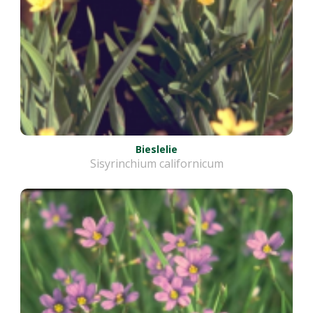
Bieslelie
Sisyrinchium californicum