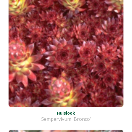
Huislook
Sempervivum 'Bronco'