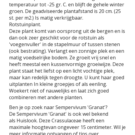
temperatuur tot -25 gr. C. en blijft de gehele winter
groen. De geadviseerde plantafstand is 20 cm. (25
st. per m2.) Is matig verkrijgbaar.
Rotstuinplant.
Deze plant komt van oorsprong uit de bergen en is
dan ook zeer geschikt voor de rotstuin als
'voegenvuller' in de stapelmuur of tussen stenen
(ook bestrating). Verlangt een zonnige plek en een
matig voedselrijke bodem. Ze groeit vrij snel en
heeft meestal een kussenvormige groeiwijze. Deze
plant staat het liefst op een licht vochtige plek,
maar kan redelijk tegen droogte. U kunt haar goed
uitplanten In kleine groepjes of als eenling.
Woekert niet of nauwelijks en laat zich goed
combineren met andere planten.
Ben je op zoek naar Sempervivum 'Granat'?
De Sempervivum 'Granat' is ook wel bekend
als Huislook. Deze Crassulaceae heeft een
maximale hoogtevan ongeveer 15 centimeter. Wil je
meer informatie ontvangen of tips over