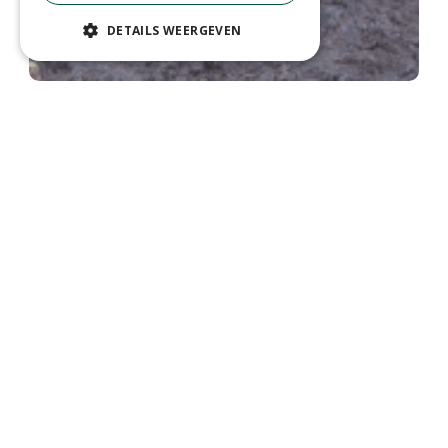
DETAILS WEERGEVEN
Huislook
Sempervivum x funckii