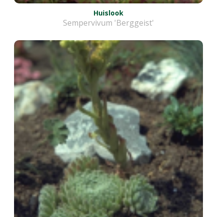
Huislook
Sempervivum 'Berggeist'