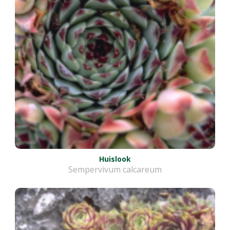
Huislook
Sempervivum calcareum