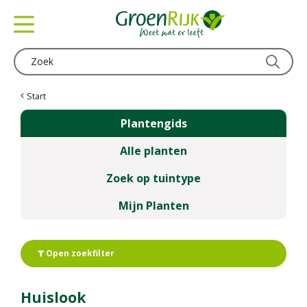
G
a
n
a
a
r
c
Start
o
Plantengids
n
t
Alle planten
e
n
Zoek op tuintype
t
Mijn Planten
Open zoekfilter
Huislook