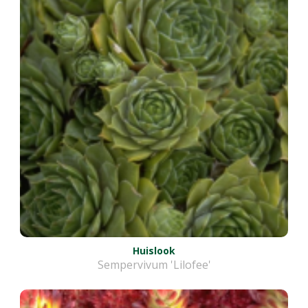
Huislook
Sempervivum 'Lilofee'