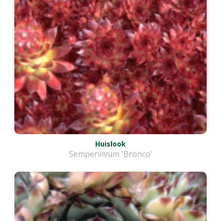
Huislook
Sempervivum 'Bronco'