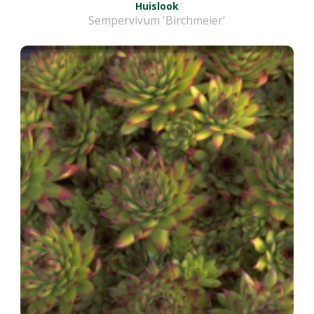
Huislook
Sempervivum 'Birchmeier'