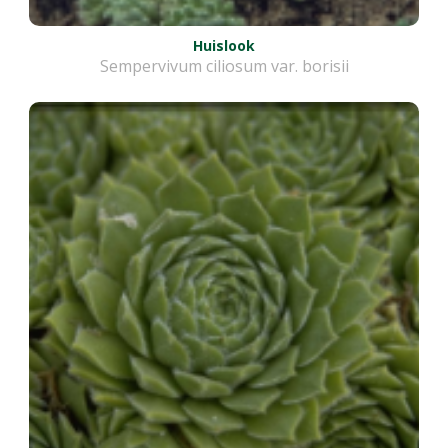
Huislook
Sempervivum ciliosum var. borisii