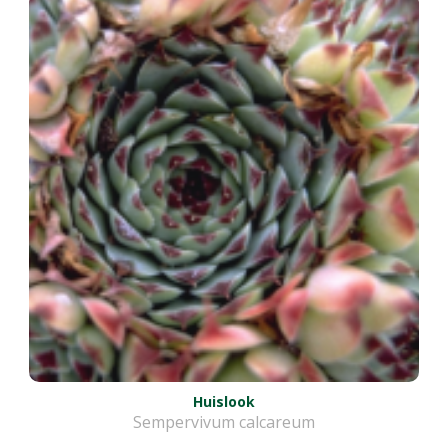
Huislook
Sempervivum calcareum