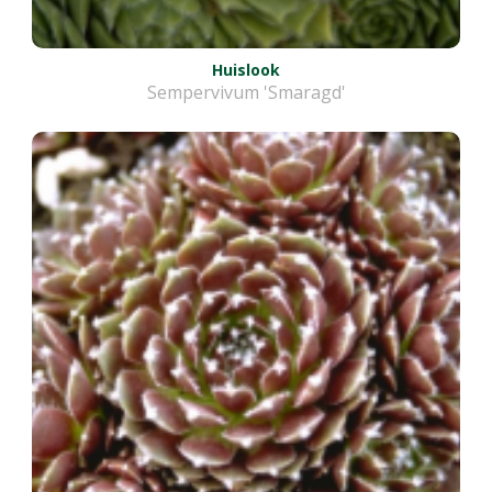
Huislook
Sempervivum 'Smaragd'