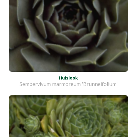
Huislook
Sempervivum marmoreum 'Brunneifolium'