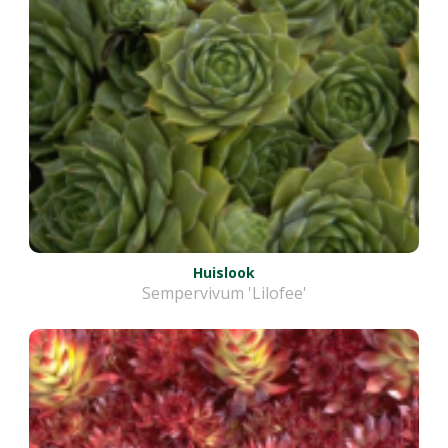
Huislook
Sempervivum 'Lilofee'